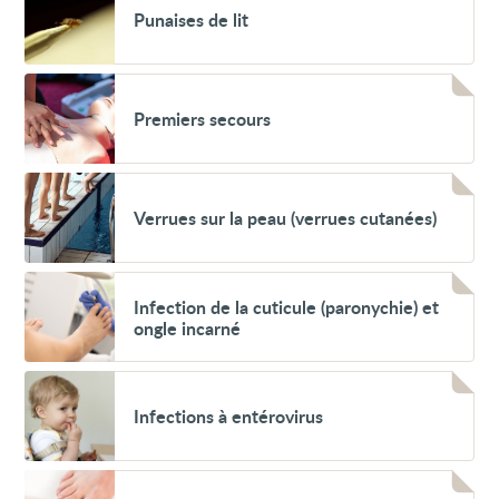
Punaises
Punaises de lit
de
lit
Voir
Premiers
Premiers secours
secours
Voir
Verrues
Verrues sur la peau (verrues cutanées)
sur
la
peau
(verrues
Voir
cutanées)
Infection
Infection de la cuticule (paronychie) et
de
ongle incarné
la
cuticule
(paronychie)
Voir
et
Infections
ongle
Infections à entérovirus
à
incarné
entérovirus
Voir
Problèmes