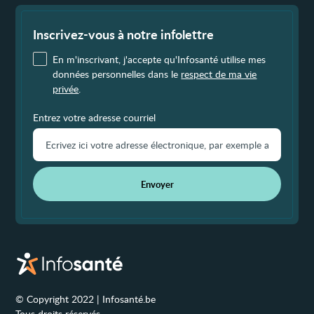
Fin
de
page
Inscrivez-vous à notre infolettre
En m'inscrivant, j'accepte qu'Infosanté utilise mes
données personnelles dans le
respect de ma vie
privée
.
Entrez votre adresse courriel
Envoyer
© Copyright 2022 | Infosanté.be
Tous droits réservés