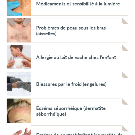
Médicaments et sensibilité à la lumière
et
sensibilité
à
la
Voir
lumière
Problèmes
Problèmes de peau sous les bras
de
(aisselles)
peau
sous
les
Voir
bras
Allergie
(aisselles)
Allergie au lait de vache chez l'enfant
au
lait
de
vache
Voir
chez
Blessures
l'enfant
Blessures par le froid (engelures)
par
le
froid
(engelures)
Voir
Eczéma
Eczéma séborrhéique (dermatite
séborrhéique
séborrhéique)
(dermatite
séborrhéique)
Voir
Eczéma
Eczéma de contact irritant (dermatite de