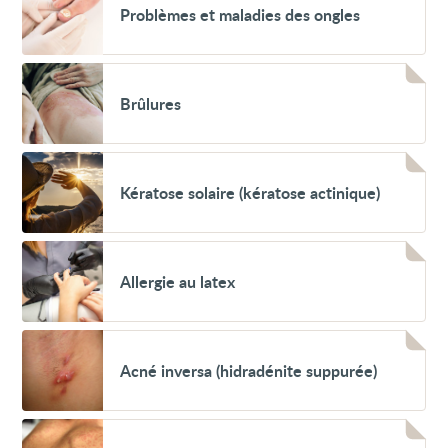
Problèmes et maladies des ongles
et
maladies
des
ongles
Voir
Brûlures
Brûlures
Voir
Kératose
Kératose solaire (kératose actinique)
solaire
(kératose
actinique)
Voir
Allergie
Allergie au latex
au
latex
Voir
Acné
Acné inversa (hidradénite suppurée)
inversa
(hidradénite
suppurée)
Voir
Médicaments