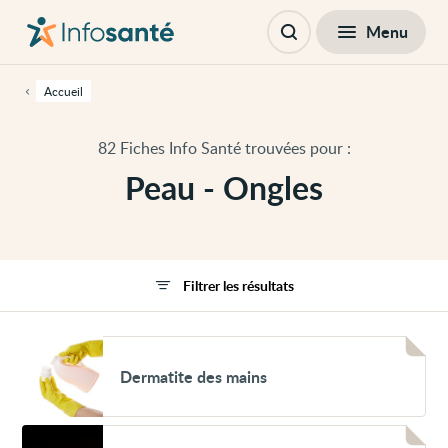
Passer
Navigation
au
principale
Fermer
Menu
Filtres
contenu
Ouvrir
principal
la
de
recherche
cette
Accueil
page
Passer
à
82 Fiches Info Santé trouvées pour :
la
navigation
Peau - Ongles
principale
Passer
aux
outils
d'accessibilité
Filtrer les résultats
Voir
Dermatite
Dermatite des mains
des
mains
Voir