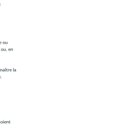
n
e ou
 ou, en
naître la
.
soient