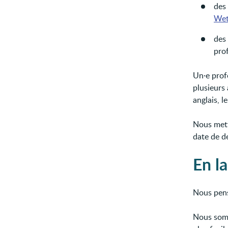
des
Wet
des 
prof
Un·e profe
plusieurs 
anglais, l
Nous mett
date de de
En la
Nous pens
Nous somm