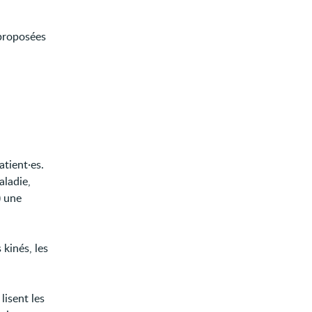
 proposées
atient·es.
aladie,
) une
 kinés, les
lisent les