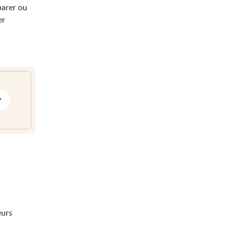
parer ou
er
eurs