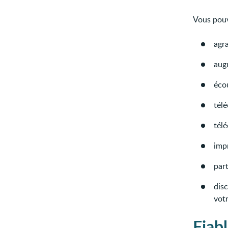
Vous pou
agra
augm
écou
télé
télé
impr
part
dis
votr
Fiab