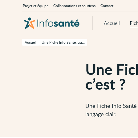
Passer
Navigation
À
Projet et équipe
Collaborations et soutiens
Contact
au
principale
propos
contenu
d'InfoSanté
principal
de
Accueil
Fic
cette
page
Passer
à
Accueil
Une Fiche Info Santé, qu’est-ce que c’est ?
la
navigation
principale
Passer
Une Fic
aux
outils
d'accessibilité
c’est ?
Une Fiche Info Santé 
langage clair.