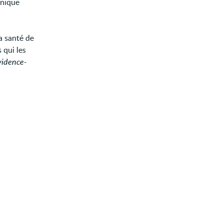
inique
a santé de
 qui les
vidence-
: