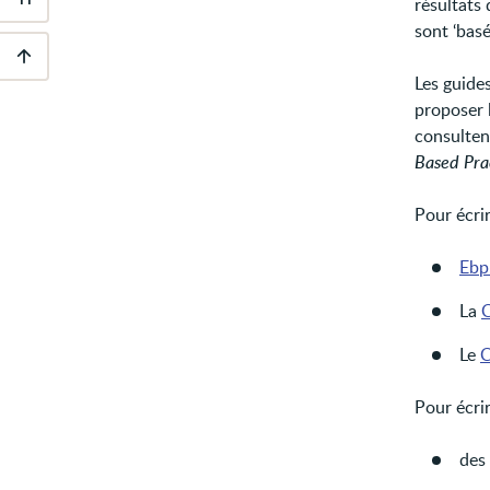
résultats 
Outils
d'accessibilité
sont ‘basé
Les guide
Descendre
au
proposer 
pied
consultent
de
page
Based Pra
Pour écrir
Ebp
La
C
Le
C
Pour écrir
des