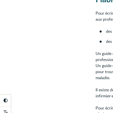
Pour écri
aux profes
des 
des
Un guide d
profession
Un guide 
pour trou
maladie.
Il existe 
infirmier·
Pour écrir