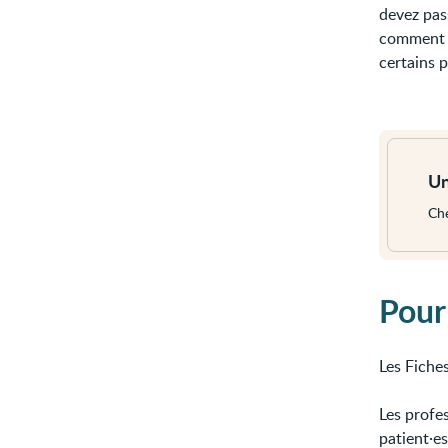
devez pas
comment c
certains 
Voir
plus
Un
Che
Pour
Les Fiches
Les profes
patient·e