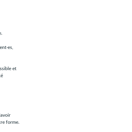
e.
ent·es,
.
sible et
té
'avoir
tre forme.