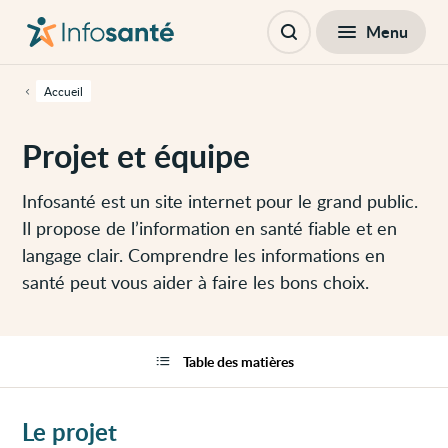
Passer
Navigation
au
principale
Fermer
Menu
Table des matières
contenu
Ouvrir
principal
la
de
recherche
cette
Accueil
page
Passer
à
Projet et équipe
la
navigation
principale
Passer
Infosanté est un site internet pour le grand public.
aux
Il propose de l’information en santé fiable et en
outils
d'accessibilité
langage clair. Comprendre les informations en
santé peut vous aider à faire les bons choix.
Table des matières
Le projet