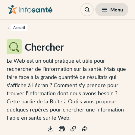
Passer
Navigation
au
principale
Fermer
Menu
Table des matières
contenu
Ouvrir
principal
la
de
recherche
cette
Accueil
page
Passer
à
Chercher
la
navigation
principale
Passer
Le Web est un outil pratique et utile pour
aux
rechercher de l'information sur la santé. Mais que
outils
d'accessibilité
faire face à la grande quantité de résultats qui
s'affiche à l'écran ? Comment s'y prendre pour
trouver l'information dont nous avons besoin ?
Cette partie de la Boîte à Outils vous propose
quelques repères pour chercher une information
fiable en santé sur le Web.
Outils