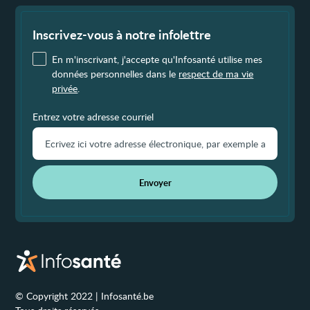
les
Fin
jours
de
?
page
Inscrivez-vous à notre infolettre
En m'inscrivant, j'accepte qu'Infosanté utilise mes
données personnelles dans le
respect de ma vie
privée
.
Entrez votre adresse courriel
Envoyer
© Copyright 2022 | Infosanté.be