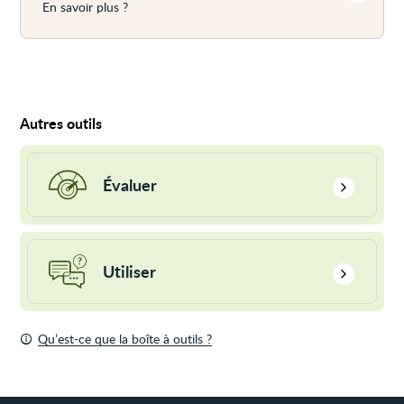
En savoir plus ?
Autres outils
Comment
juger
la
Évaluer
qualité
de
l'information
que
Choisir
je
l'information
découvre
qui
Utiliser
?
s'applique
à
mes
besoins
dans
Qu’est-ce que la boîte à outils ?
la
vie
de
tous