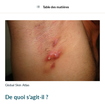
Acné
la
invers
page
Table des matières
(hidra
suppu
Global Skin Atlas
De quoi s’agit-il ?