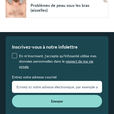
Problèmes
Problèmes de peau sous les bras
de
(aisselles)
peau
sous
les
bras
(aisselles)
Fin
de
page
Inscrivez-vous à notre infolettre
En m'inscrivant, j'accepte qu'Infosanté utilise mes
données personnelles dans le
respect de ma vie
privée
.
Entrez votre adresse courriel
Envoyer