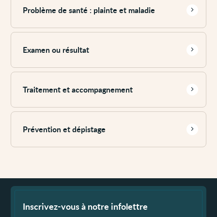
plus
Problème de santé : plainte et maladie
Voir
plus
Examen ou résultat
Voir
plus
Traitement et accompagnement
Voir
plus
Prévention et dépistage
Fin
de
page
Inscrivez-vous à notre infolettre