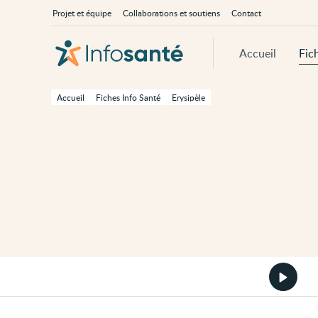
Passer
Navigation
À
Projet et équipe
Collaborations et soutiens
Contact
au
principale
propos
contenu
d'InfoSanté
principal
de
Accueil
Fic
cette
page
Passer
à
Accueil
Fiches Info Santé
Erysipèle
la
navigation
principale
Passer
aux
outils
d'accessibilité
Démarr
la
version
audio