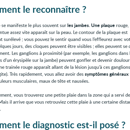
ent le reconnaître ?
les jambes
Une plaque
e se manifeste le plus souvent sur
.
rouge,
ntue assez vite apparaît sur la peau. Le contour de la plaque est
 surélevé ; vous pouvez le sentir quand vous l’effleurez avec vot
ques jours, des cloques peuvent être visibles ; elles peuvent se 
ent. Les ganglions à proximité (par exemple, les ganglions dans l
s d'un érysipèle sur la jambe) peuvent gonfler et devenir doulou
ne trainée rouge apparaît allant de la lésion jusqu’à ces ganglion
symptômes généraux
ite). Très rapidement, vous allez avoir des
ouleurs musculaires, maux de tête et nausées.
ement, vous trouverez une petite plaie dans la zone qui a servi d
Mais il arrive que vous retrouviez cette plaie à une certaine dist
.
ent le diagnostic est-il posé ?