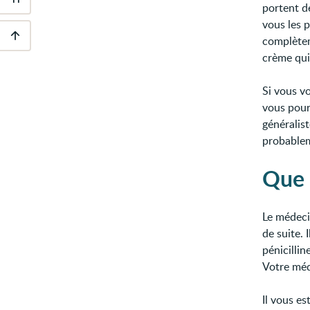
Outils
portent de
d'accessibilité
vous les p
complètem
Descendre
crème qui
au
pied
de
Si vous v
page
vous pourr
généralis
probablem
Que 
Le médeci
de suite. 
pénicillin
Votre méd
Il vous 