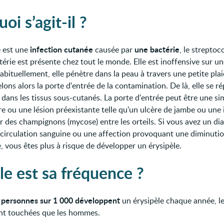
oi s’agit-il ?
infection cutanée
une bactérie
e est une
causée par
, le streptoc
térie est présente chez tout le monde. Elle est inoffensive sur u
abituellement, elle pénètre dans la peau à travers une petite plai
ons alors la porte d'entrée de la contamination. De là, elle se 
 dans les tissus sous-cutanés. La porte d'entrée peut être une si
re ou une lésion préexistante telle qu'un ulcère de jambe ou une 
r des champignons (mycose) entre les orteils. Si vous avez un di
circulation sanguine ou une affection provoquant une diminutio
, vous êtes plus à risque de développer un érysipèle.
le est sa fréquence ?
 personnes sur 1 000 développent
un érysipèle chaque année, 
nt touchées que les hommes.