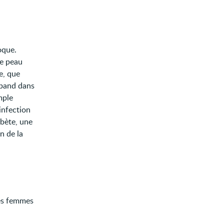
oque.
ne peau
e, que
répand dans
mple
infection
abète, une
n de la
les femmes