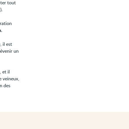
ter tout
).
ration
n.
 il est
révenir un
et il
e veineux,
n des