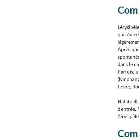
Comm
L’érysipèl
qui s’acce
légèrement
Après quel
spontaném
dans le ca
Parfois, u
(lymphang
fièvre, d
Habituell
d’entrée. 
l’érysipèle
Comm