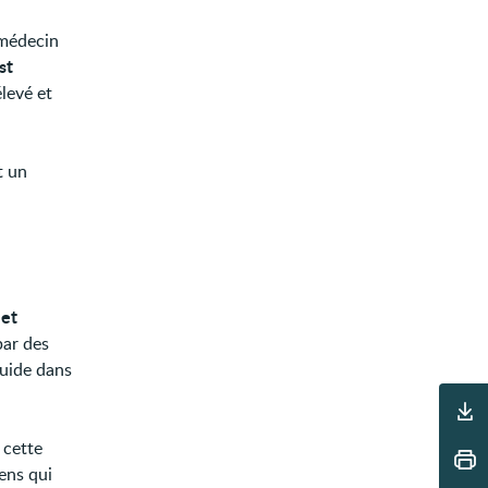
 médecin
st
élevé et
t un
 et
par des
quide dans
Outils
, cette
ens qui