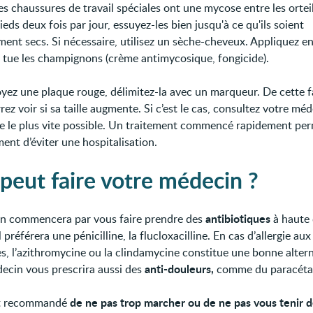
s chaussures de travail spéciales ont une mycose entre les orteil
ieds deux fois par jour, essuyez-les bien jusqu'à ce qu'ils soient
ent secs. Si nécessaire, utilisez un sèche-cheveux. Appliquez e
 tue les champignons (crème antimycosique, fongicide).
oyez une plaque rouge, délimitez-la avec un marqueur. De cette 
ez voir si sa taille augmente. Si c’est le cas, consultez votre mé
te le plus vite possible. Un traitement commencé rapidement pe
ent d’éviter une hospitalisation.
peut faire votre médecin ?
antibiotiques
n commencera par vous faire prendre des
à haute 
Il préférera une pénicilline, la flucloxacilline. En cas d’allergie aux
es, l’azithromycine ou la clindamycine constitue une bonne altern
anti-douleurs,
ecin vous prescrira aussi des
comme du paracéta
de ne pas trop marcher ou de ne pas vous tenir 
est recommandé