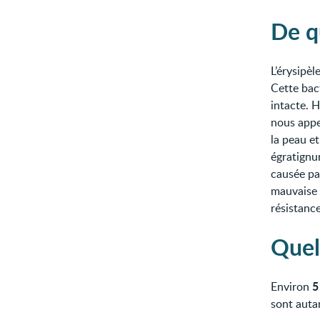
De qu
L’érysipèl
Cette bac
intacte. H
nous appel
la peau et
égratignu
causée pa
mauvaise 
résistance
Quel
5
Environ
sont auta