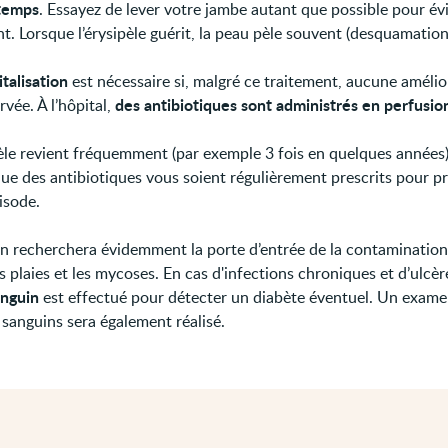
gtemps
. Essayez de lever votre jambe autant que possible pour évi
t. Lorsque l’érysipèle guérit, la peau pèle souvent (desquamation
talisation
est nécessaire si, malgré ce traitement, aucune amélio
des antibiotiques sont administrés en perfusio
rvée. À l’hôpital,
pèle revient fréquemment (par exemple 3 fois en quelques années),
que des antibiotiques vous soient régulièrement prescrits pour p
isode.
n recherchera évidemment la porte d’entrée de la contamination, 
es plaies et les mycoses. En cas d'infections chroniques et d’ulcèr
anguin
est effectué pour détecter un diabète éventuel. Un exame
 sanguins sera également réalisé.