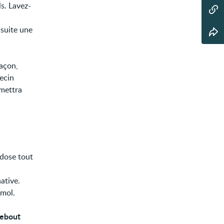
s. Lavez-
nsuite une
façon,
decin
rmettra
dose tout
ative.
mol.
debout