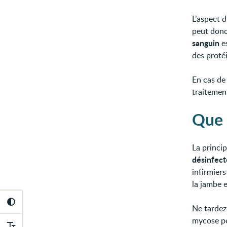
L’aspect d
peut donc
sanguin
es
des proté
En cas de
traitemen
Que 
La princi
désinfecte
infirmier
la jambe e
Ne tardez
mycose pe