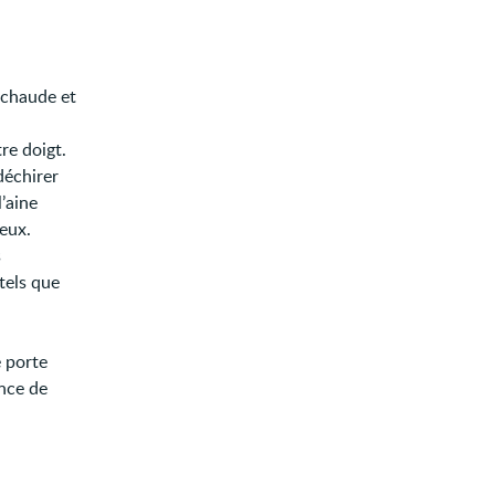
 chaude et
re doigt.
déchirer
’aine
reux.
s
tels que
e porte
ance de