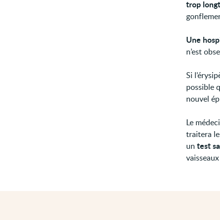
trop lon
gonflemen
Une hospi
n’est obse
Si l’érysi
possible 
nouvel ép
Le médeci
traitera l
test s
un
vaisseaux