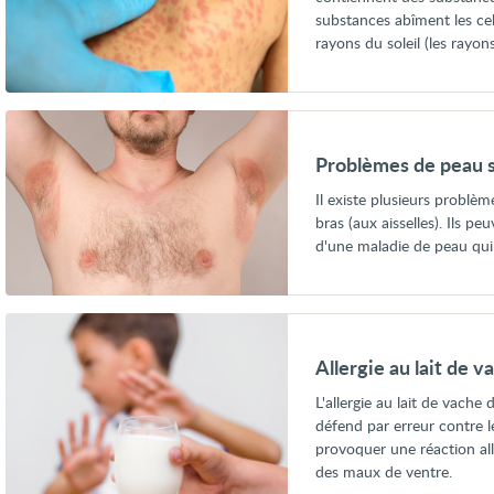
substances abîment les cell
rayons du soleil (les rayon
Voir
Problèmes
de
Problèmes de peau so
peau
sous
Il existe plusieurs problè
les
bras (aux aisselles). Ils pe
bras
(aisselles)
d'une maladie de peau qui 
Voir
Allergie
au
Allergie au lait de v
lait
de
L'allergie au lait de vache 
vache
défend par erreur contre l
chez
l'enfant
provoquer une réaction alle
des maux de ventre.