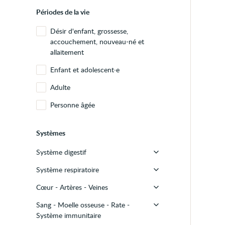
Périodes de la vie
Désir d'enfant, grossesse,
accouchement, nouveau-né et
allaitement
Enfant et adolescent∙e
Adulte
Personne âgée
Systèmes
Système digestif
Système respiratoire
Bouche
Cœur - Artères - Veines
Œsophage
Nez
Sang - Moelle osseuse - Rate -
Estomac
Sinus
Cœur
Système immunitaire
Intestin - Colon - Rectum
Gorge
Artères - Veines