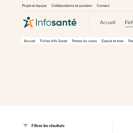
Passer
Navigation
À
Projet et équipe
Collaborations et soutiens
Contact
au
principale
propos
contenu
d'InfoSanté
principal
de
Accueil
Fic
cette
page
Passer
à
Accueil
Fiches Info Santé
Parties du corps
Epaule et bras
Pe
la
navigation
principale
Passer
aux
outils
d'accessibilité
Filtrer les résultats