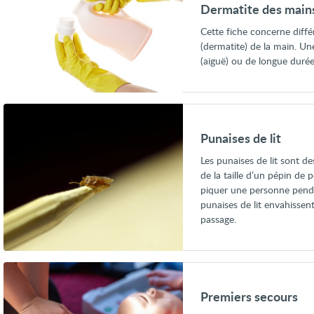
des
Dermatite des main
mains
Cette fiche concerne diffé
(dermatite) de la main. Un
(aiguë) ou de longue durée
Voir
Punaises
de
Punaises de lit
lit
Les punaises de lit sont de
de la taille d’un pépin de
piquer une personne pendan
punaises de lit envahissen
passage.
Voir
Premiers
secours
Premiers secours