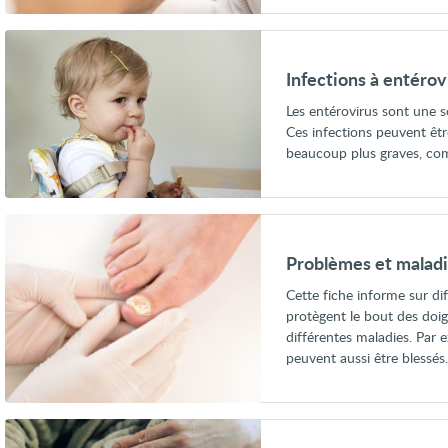
Voir
Infections
à
Infections à entérov
entérovirus
Les entérovirus sont une s
Ces infections peuvent êt
beaucoup plus graves, com
Voir
Problèmes
et
Problèmes et maladi
maladies
des
Cette fiche informe sur dif
ongles
protègent le bout des doigt
différentes maladies. Par 
peuvent aussi être blessés
Voir
Brûlures