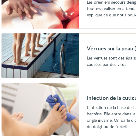
Les premiers secours dési
tou·te·s réaliser en attend
explique ce que nous pouvo
Voir
Verrues
sur
Verrues sur la peau 
la
peau
Les verrues sont des épais
(verrues
causées par des virus.
cutanées)
Voir
Infection
de
Infection de la cuti
la
cuticule
L'infection de la base de l
(paronychie)
bactérie. Elle entre dans l
et
ongle
ongle incarné. On parle d'
incarné
du doigt ou de l'orteil.