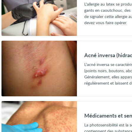
L'allergie au latex se prod
gants en caoutchouc, des pr
de signaler cette allergie 
devez vous faire opérer.
Voir
Acné
inversa
Acné inversa (hidra
(hidradénite
suppurée)
L'acné inversa se caractéri
(points noirs, boutons, abcè
Généralement, elles appar
régulièrement et laissent d
Voir
Médicaments
et
Médicaments et sensi
sensibilité
à
La photosensibilité est la 
la
contiennent des substance
lumière