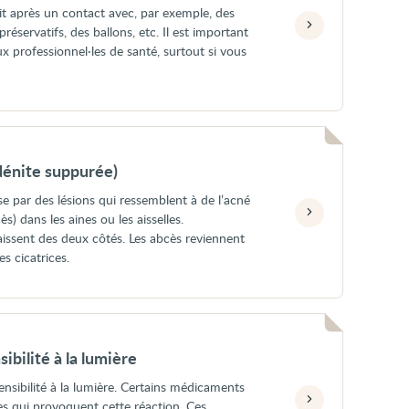
uit après un contact avec, par exemple, des
éservatifs, des ballons, etc. Il est important
aux professionnel·les de santé, surtout si vous
dénite suppurée)
se par des lésions qui ressemblent à de l’acné
s) dans les aines ou les aisselles.
aissent des deux côtés. Les abcès reviennent
es cicatrices.
bilité à la lumière
sensibilité à la lumière. Certains médicaments
s qui provoquent cette réaction. Ces