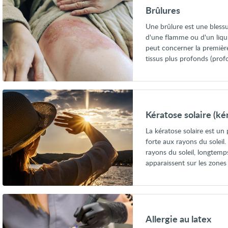
Brûlures
Une brûlure est une blessu
d'une flamme ou d'un liqui
peut concerner la première
tissus plus profonds (prof
Voir
Kératose
solaire
Kératose solaire (ké
(kératose
actinique)
La kératose solaire est u
forte aux rayons du soleil
rayons du soleil, longtemp
apparaissent sur les zones
Voir
Allergie
au
Allergie au latex
latex