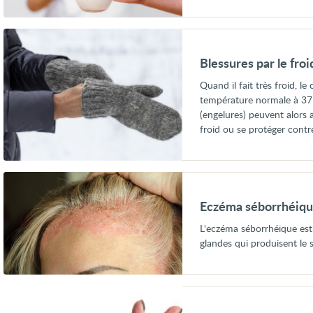
Voir
Blessures
par
Blessures par le froi
le
froid
Quand il fait très froid, l
(engelures)
température normale à 37 d
(engelures) peuvent alors a
froid ou se protéger contre
Voir
Eczéma
séborrhéique
Eczéma séborrhéiqu
(dermatite
séborrhéique)
L'eczéma séborrhéique est
glandes qui produisent le
Voir
Eczéma