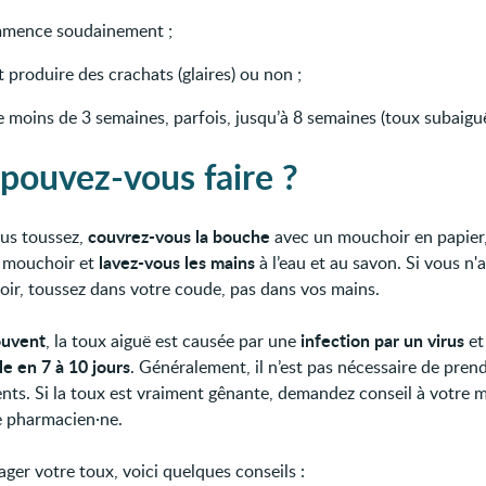
mence soudainement ;
 produire des crachats (glaires) ou non ;
 moins de 3 semaines, parfois, jusqu’à 8 semaines (toux subaiguë
pouvez-vous faire ?
couvrez-vous la bouche
us toussez,
avec un mouchoir en papier,
lavez-vous les mains
e mouchoir et
à l’eau et au savon. Si vous n'
ir, toussez dans votre coude, pas dans vos mains.
ouvent
infection par un virus
, la toux aiguë est causée par une
e
le en 7 à 10 jours
. Généralement, il n’est pas nécessaire de pren
ts. Si la toux est vraiment gênante, demandez conseil à votre 
e pharmacien·ne.
ger votre toux, voici quelques conseils :