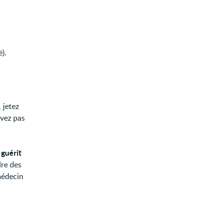
).
 jetez
avez pas
guérit
t
dre des
médecin