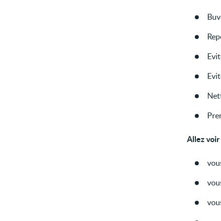
Buv
Rep
Evit
Evit
Nett
Pren
Allez voi
vou
vous
vou