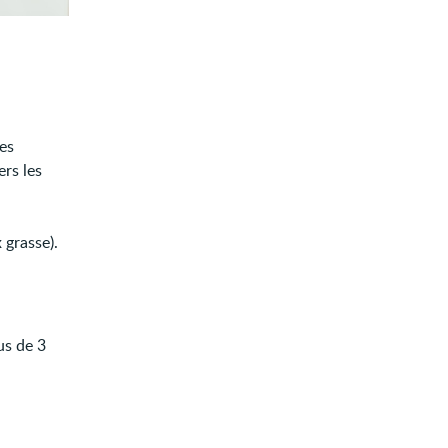
es
ers les
 grasse).
lus de 3