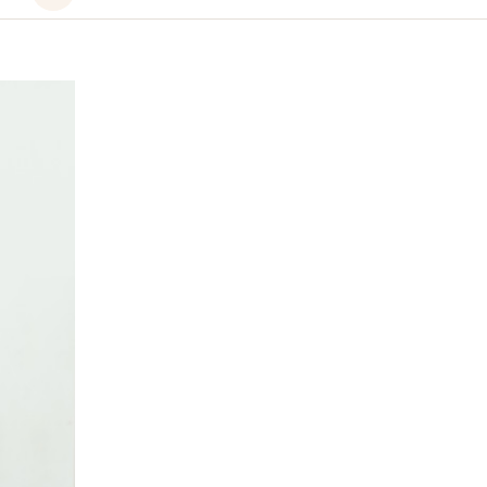
le
fichier
audio
Toux
récente
(toux
aiguë)
chez
l'adulte