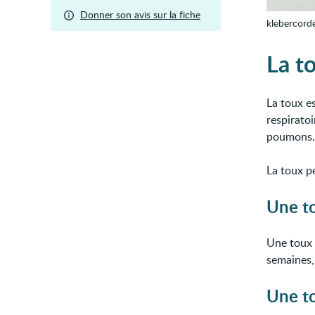
Donner son avis sur la fiche
klebercord
La to
La toux e
respiratoi
poumons.
La toux p
Une to
Une toux
semaines,
Une to