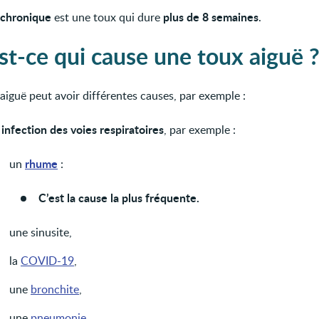
chronique
plus de 8 semaines
est une toux qui dure
.
st-ce qui cause une toux aiguë 
aiguë peut avoir différentes causes, par exemple :
infection des voies respiratoires
e
, par exemple :
rhume
un
:
C’est la cause la plus fréquente.
une sinusite,
la
COVID-19
,
une
bronchite
,
une
pneumonie
,