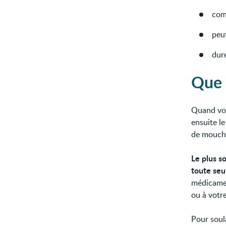
com
peut
dure
Que 
Quand vo
ensuite l
de moucho
Le plus s
toute seu
médicamen
ou à votr
Pour soula