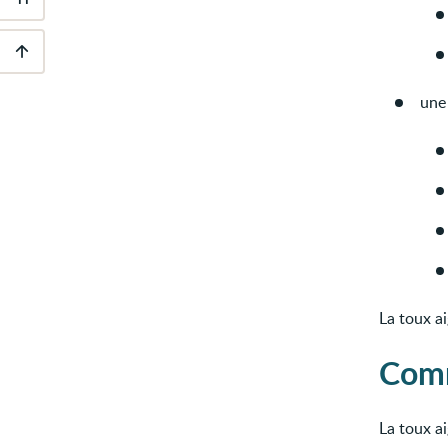
Outils
d'accessibilité
Descendre
au
une 
pied
de
page
La toux a
Comm
La toux ai