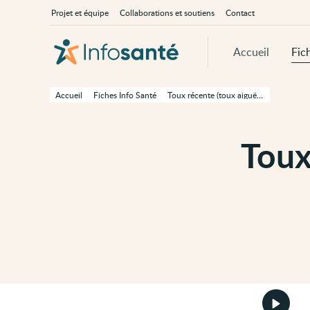
Passer
Navigation
À
Projet et équipe
Collaborations et soutiens
Contact
au
principale
propos
contenu
d'InfoSanté
principal
de
Accueil
Fic
cette
page
Passer
à
Accueil
Fiches Info Santé
Toux récente (toux aiguë) chez l'adulte
la
navigation
principale
Passer
Toux
aux
outils
d'accessibilité
Démarr