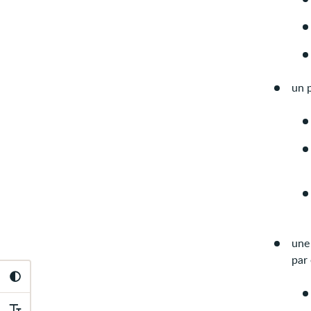
un 
une 
par