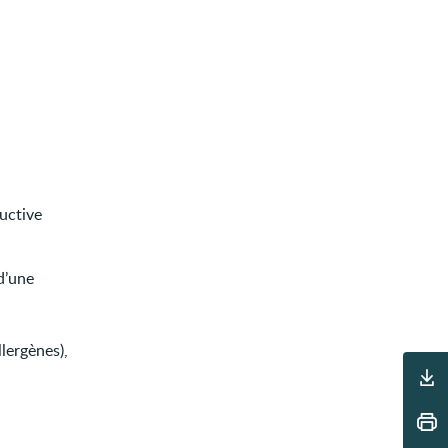
uctive
d’une
lergènes),
Outils