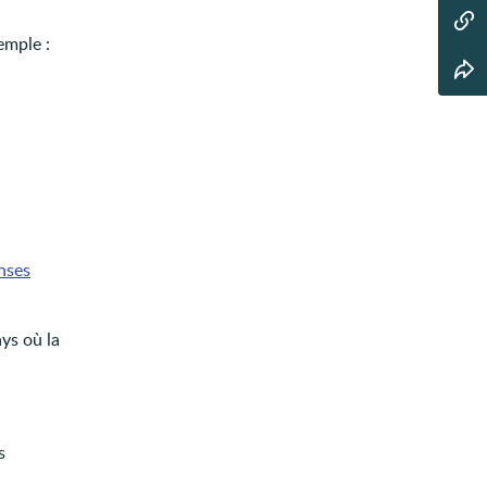
emple :
nses
ys où la
s