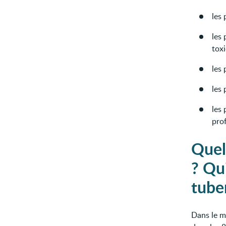
les
les
tox
les 
les
les
prof
Quel
? Qui
tube
Dans le m