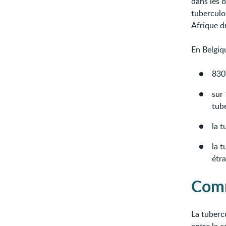
dans les 
tuberculos
Afrique d
En Belgiq
830
sur
tube
la t
la t
étra
Comm
La tuberc
entre la c