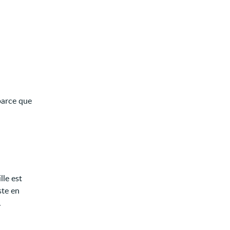
parce que
lle est
ste en
.