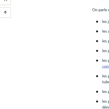
Outils
d'accessibilité
On parle 
Descendre
les 
au
pied
les 
de
page
les 
les 
les
cont
les
tube
les 
les
dénu