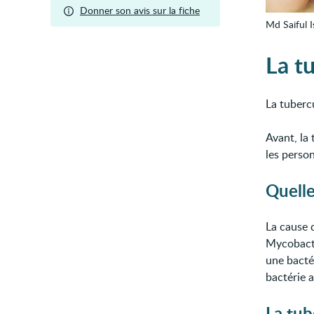
Donner son avis sur la fiche
Md Saiful 
La tu
La tuberc
Avant, la
les person
Quelle
La cause d
Mycobacte
une bactér
bactérie 
La tub