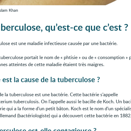
Islam Khan
berculose, qu’est-ce que c’est ?
ulose est une maladie infectieuse causée par une bactérie.
 tuberculose portait le nom de « phtisie » ou de « consomption » 
nes atteintes de cette maladie étaient très maigres.
 est la cause de la tuberculose ?
e la tuberculose est une bactérie. Cette bactérie s’appelle
rium tuberculosis. On l’appelle aussi le bacille de Koch. Un baci
ie qui a la forme d’un petit bâton. Koch est le nom d’un spéciali
allemand (bactériologiste) qui a découvert cette bactérie en 1882
erculose est-elle contagieuse ?