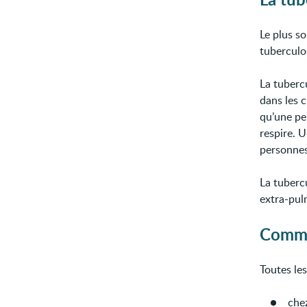
Le plus so
tuberculo
La tuberc
dans les c
qu’une per
respire. 
personnes
La tuberc
extra-pul
Comme
Toutes le
chez