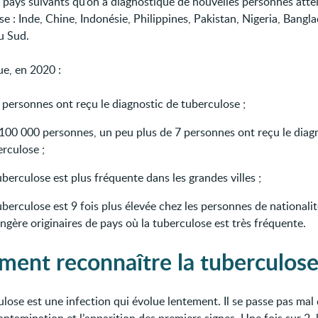
8 pays suivants qu’on a diagnostiqué de nouvelles personnes atte
e : Inde, Chine, Indonésie, Philippines, Pakistan, Nigeria, Bangl
u Sud.
ue, en 2020 :
 personnes ont reçu le diagnostic de tuberculose ;
 100 000 personnes, un peu plus de 7 personnes ont reçu le diag
rculose ;
uberculose est plus fréquente dans les grandes villes ;
uberculose est 9 fois plus élevée chez les personnes de nationali
ngère originaires de pays où la tuberculose est très fréquente.
ent reconnaître la tuberculose
ulose est une infection qui évolue lentement. Il se passe pas mal
ontamination et l’apparition des premiers signes. Une fois sur 2, 