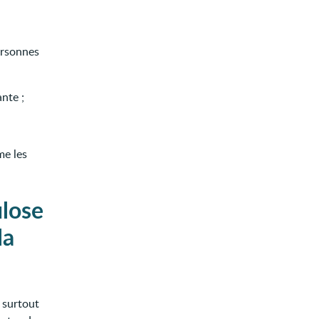
ersonnes
nte ;
me les
ulose
la
 surtout