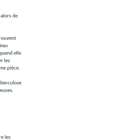
 alors de
trouvent
’eau
quand elle
r les
ême pièce.
uberculose
euses.
e les