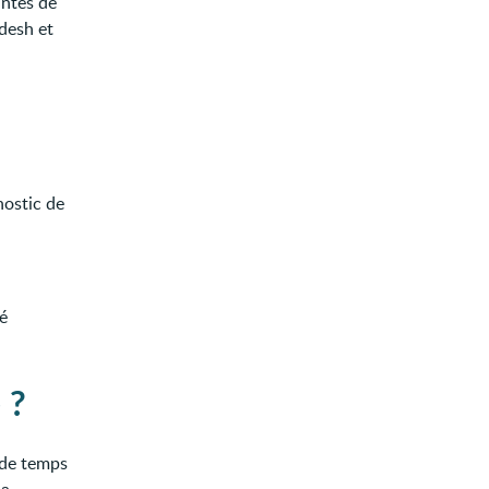
intes de
adesh et
nostic de
té
 ?
 de temps
la