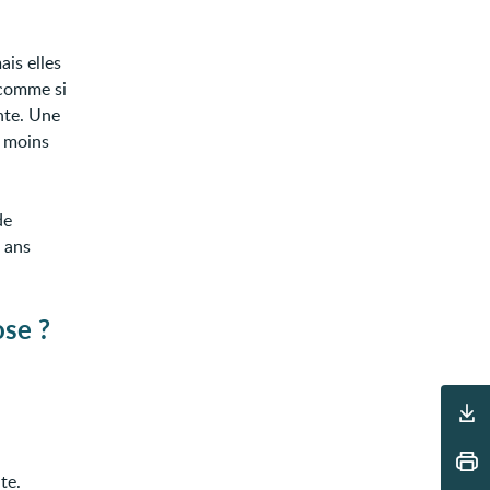
ais elles
 comme si
nte. Une
e moins
de
2 ans
ose ?
Outils
te.