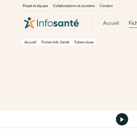
Passer
Navigation
À
Projet et équipe
Collaborations et soutiens
Contact
au
principale
propos
contenu
d'InfoSanté
principal
de
Accueil
Fic
cette
page
Passer
à
Accueil
Fiches Info Santé
Tuberculose
la
navigation
principale
Passer
aux
outils
d'accessibilité
Démarr
la
version
audio