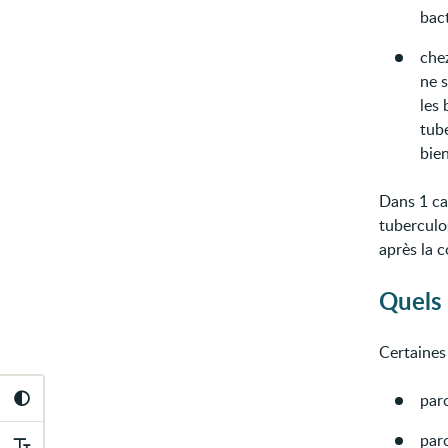
bact
chez
ne 
les 
tube
bien
Dans 1 ca
tuberculos
après la 
Quels 
Certaines
parc
parc