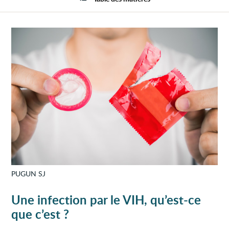
le
VIH
et
Sida
PUGUN SJ
Une infection par le VIH, qu’est-ce
que c’est ?