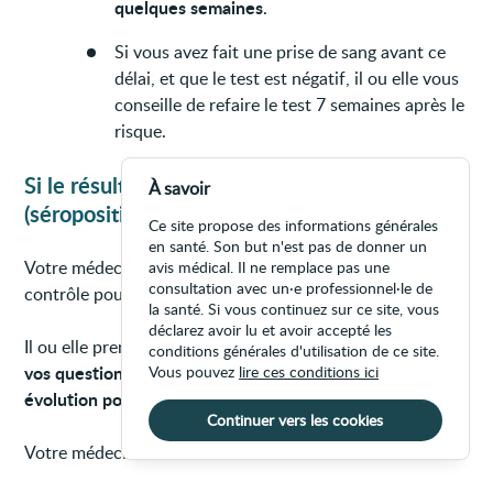
quelques semaines
.
Si vous avez fait une prise de sang avant ce
délai, et que le test est négatif, il ou elle vous
conseille de refaire le test 7 semaines après le
risque.
Si le résultat du test est positif pour le VIH
À savoir
(séropositivité)
Ce site propose des informations générales
en santé. Son but n'est pas de donner un
Votre médecin peut demander une prise de sang de
avis médical. Il ne remplace pas une
consultation avec un·e professionnel·le de
contrôle pour confirmer le résultat.
la santé. Si vous continuez sur ce site, vous
déclarez avoir lu et avoir accepté les
vous
écouter
répondre à
Il ou elle prend le temps de
, de
conditions générales d'utilisation de ce site.
vos questions
et de vous informer sur l’infection, sur son
Vous pouvez
lire ces conditions ici
évolution possible
traitements
et sur les
.
Continuer vers les cookies
Votre médecin :