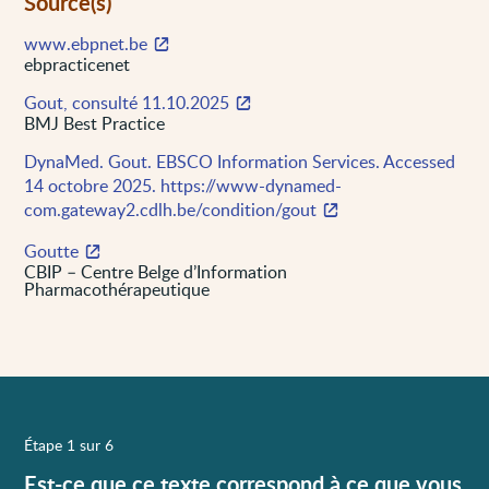
Source(s)
www.ebpnet.be
ebpracticenet
Gout, consulté 11.10.2025
BMJ Best Practice
DynaMed. Gout. EBSCO Information Services. Accessed
14 octobre 2025. https://www-dynamed-
com.gateway2.cdlh.be/condition/gout
Goutte
CBIP – Centre Belge d’Information
Pharmacothérapeutique
Étape 1 sur 6
Est-ce que ce texte correspond à ce que vous