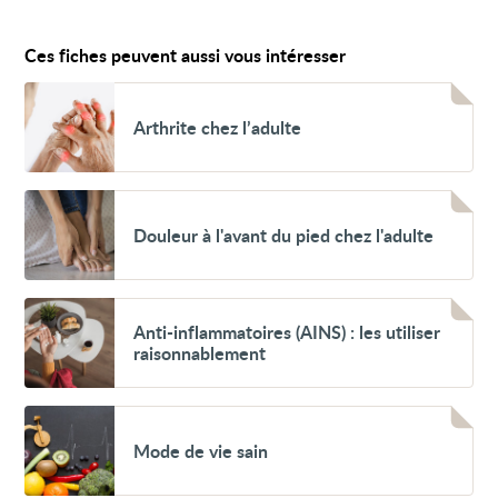
Ces fiches peuvent aussi vous intéresser
Voir
Arthrite
Arthrite chez l’adulte
chez
l’adulte
Voir
Douleur
Douleur à l'avant du pied chez l'adulte
à
l'avant
du
pied
chez
Voir
l'adulte
Anti-
Anti-inflammatoires (AINS) : les utiliser
inflammatoires
raisonnablement
(AINS) :
les
utiliser
raisonnablement
Voir
Mode
Mode de vie sain
de
vie
sain