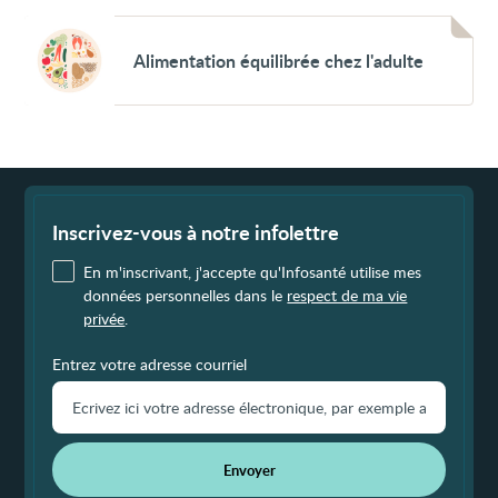
Voir
Alimentation
Alimentation équilibrée chez l'adulte
équilibrée
chez
l'adulte
Fin
de
page
Inscrivez-vous à notre infolettre
En m'inscrivant, j'accepte qu'Infosanté utilise mes
données personnelles dans le
respect de ma vie
privée
.
Entrez votre adresse courriel
Envoyer