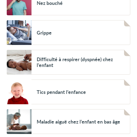
Nez bouché
bouché
Voir
Grippe
Grippe
Voir
Difficulté
Difficulté à respirer (dyspnée) chez
à
l’enfant
respirer
(dyspnée)
chez
l’enfant
Voir
Tics
Tics pendant l’enfance
pendant
l’enfance
Voir
Maladie
Maladie aiguë chez l’enfant en bas âge
aiguë
chez
l’enfant
en