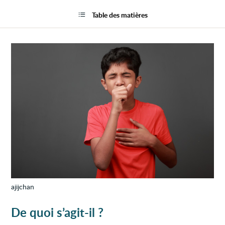
Toux
la
prolo
page
Table des matières
et
chron
chez
l'enfa
ajijchan
De quoi s’agit-il ?