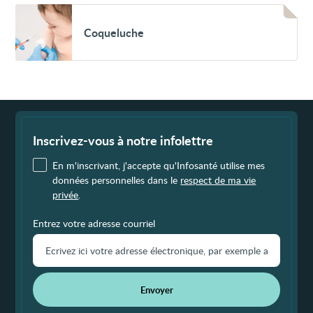
bas
Voir
âge
Coqueluche
Coqueluche
Fin
de
page
Inscrivez-vous à notre infolettre
En m'inscrivant, j'accepte qu'Infosanté utilise mes
données personnelles dans le
respect de ma vie
privée
.
Entrez votre adresse courriel
Envoyer