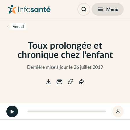
Passer
Navigation
au
principale
Fermer
Menu
Table des matières
contenu
Ouvrir
principal
la
de
recherche
cette
Accueil
page
Passer
à
Toux prolongée et
la
navigation
chronique chez l'enfant
principale
Passer
aux
outils
Dernière mise à jour le 26 juillet 2019
d'accessibilité
Outils
Démarrer
Téléc
la
le
version
fichie
audio
audio
de