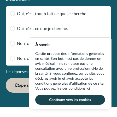
Oui, c’est tout à fait ce que je cherche.
Oui, c’est ce que je cherche.
Non, ce n’est pas vraiment ce que je cherche.
À savoir
Ce site propose des informations générales
Non, ce n’est pas du tout ce que je cherche.
en santé. Son but n'est pas de donner un
avis médical. Il ne remplace pas une
consultation avec un·e professionnel·le de
Les réponses sont enregistrées à chaque étape du formulaire
la santé. Si vous continuez sur ce site, vous
déclarez avoir lu et avoir accepté les
conditions générales d'utilisation de ce site.
Étape suivante
Vous pouvez
lire ces conditions ici
Continuer vers les cookies