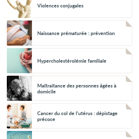
Violences
cœur
Violences conjugales
conjugales
(endocardite)
:
prévention
Voir
Naissance
Naissance prématurée : prévention
prématurée
:
prévention
Voir
Hypercholestérolémie
Hypercholestérolémie familiale
familiale
Voir
Maltraitance
Maltraitance des personnes âgées à
des
domicile
personnes
âgées
à
Voir
domicile
Cancer
Cancer du col de l’utérus : dépistage
du
précoce
col
de
l’utérus
Voir
:
Maltraitance