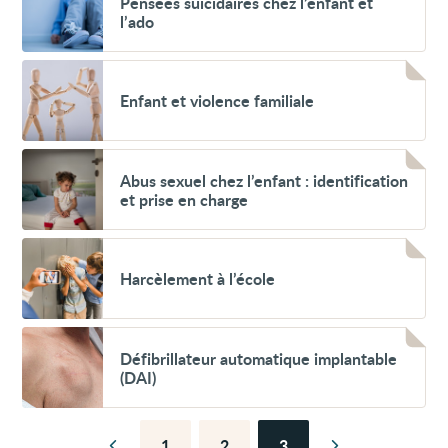
Pensées suicidaires chez l’enfant et
suicidaires
l’ado
chez
l’enfant
et
Voir
l’ado
Enfant
Enfant et violence familiale
et
violence
familiale
Voir
Abus
Abus sexuel chez l’enfant : identification
sexuel
et prise en charge
chez
l’enfant :
identification
Voir
et
Harcèlement
prise
Harcèlement à l’école
à
en
l’école
charge
Voir
Défibrillateur
Défibrillateur automatique implantable
automatique
(DAI)
implantable
(DAI)
1
2
3