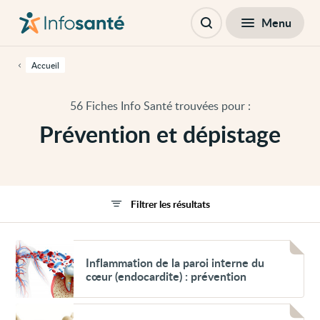
Passer
Navigation
au
principale
Fermer
Menu
Filtres
contenu
Ouvrir
principal
la
de
recherche
cette
Accueil
page
Passer
à
56 Fiches Info Santé trouvées pour :
la
navigation
Prévention et dépistage
principale
Passer
aux
outils
d'accessibilité
Filtrer les résultats
Voir
Inflammation
Inflammation de la paroi interne du
de
cœur (endocardite) : prévention
la
paroi
interne
Voir
du