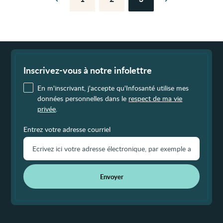
Page
Page
Page
Page
Page
précédente
suivante
Fin
de
page
Inscrivez-vous à notre infolettre
En m'inscrivant, j'accepte qu'Infosanté utilise mes
données personnelles dans le
respect de ma vie
privée
.
Entrez votre adresse courriel
Envoyer