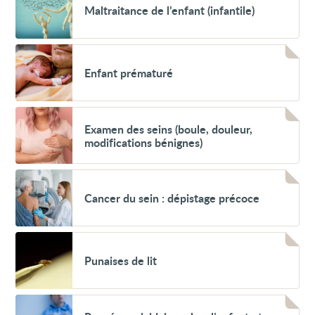
dépistage
Maltraitance de l’enfant (infantile)
de
précoce
l’enfant
(infantile)
Voir
Enfant
Enfant prématuré
prématuré
Voir
Examen
Examen des seins (boule, douleur,
des
modifications bénignes)
seins
(boule,
douleur,
Voir
modifications
Cancer
bénignes)
Cancer du sein : dépistage précoce
du
sein
:
dépistage
Voir
précoce
Punaises
Punaises de lit
de
lit
Voir
Pensées