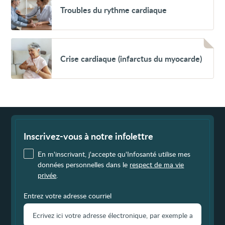
Troubles
Troubles du rythme cardiaque
du
rythme
cardiaque
Voir
Crise
Crise cardiaque (infarctus du myocarde)
cardiaque
(infarctus
du
myocarde)
Fin
de
page
Inscrivez-vous à notre infolettre
En m'inscrivant, j'accepte qu'Infosanté utilise mes
données personnelles dans le
respect de ma vie
privée
.
Entrez votre adresse courriel