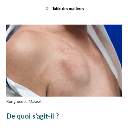
Défibr
la
autom
page
Table des matières
impla
(DAI)
Rungruedee Malasri
De quoi s’agit-il ?