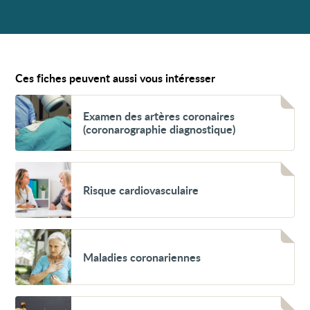
Ces fiches peuvent aussi vous intéresser
Voir
Examen
Examen des artères coronaires
des
(coronarographie diagnostique)
artères
coronaires
(coronarographie
diagnostique)
Voir
Risque
Risque cardiovasculaire
cardiovasculaire
Voir
Maladies
Maladies coronariennes
coronariennes
Voir