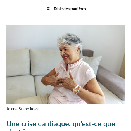
Crise
la
cardi
page
Table des matières
(infar
du
myoca
Jelena Stanojkovic
Une crise cardiaque, qu'est-ce que