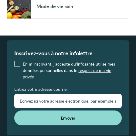
Mode
Mode de vie sain
de
vie
sain
Fin
de
page
Inscrivez-vous à notre infolettre
En m'inscrivant, j'accepte qu'Infosanté utilise mes
données personnelles dans le
respect de ma vie
privée
.
Entrez votre adresse courriel
Envoyer