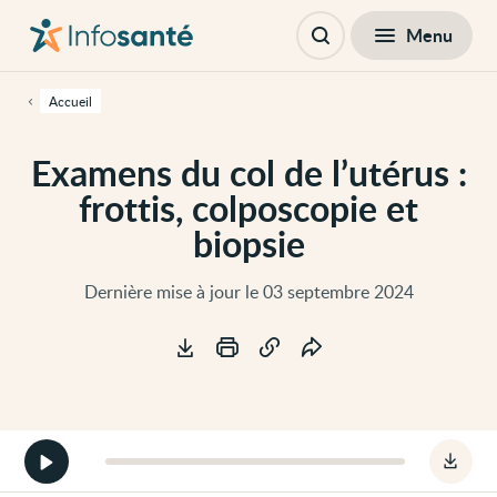
Passer
Navigation
au
principale
Fermer
Menu
Table des matières
contenu
Ouvrir
principal
la
de
recherche
cette
Accueil
page
Passer
à
Examens du col de l’utérus :
la
navigation
frottis, colposcopie et
principale
Passer
biopsie
aux
outils
d'accessibilité
Dernière mise à jour le 03 septembre 2024
Outils
Démarrer
Téléc
la
le
version