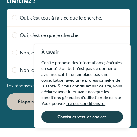
cherchez ?
Oui, c’est tout à fait ce que je cherche.
Oui, c’est ce que je cherche.
À savoir
Non, ce n’est pas vraiment ce que je cherche.
Ce site propose des informations générales
en santé. Son but n'est pas de donner un
Non, ce n’est pas du tout ce que je cherche.
avis médical. Il ne remplace pas une
consultation avec un·e professionnel·le de
Les réponses sont enregistrées à chaque étape du formulaire
la santé. Si vous continuez sur ce site, vous
déclarez avoir lu et avoir accepté les
conditions générales d'utilisation de ce site.
Étape suivante
Vous pouvez
lire ces conditions ici
Continuer vers les cookies