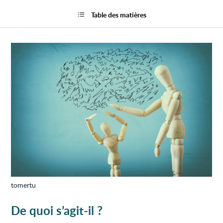
Maltr
la
de
page
Table des matières
l’enfa
(infant
tomertu
De quoi s’agit-il ?