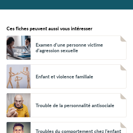
Ces fiches peuvent aussi vous intéresser
Voir
Examen
Examen d’une personne victime
d’une
d’agression sexuelle
personne
victime
d’agression
sexuelle
Voir
Enfant
Enfant et violence familiale
et
violence
familiale
Voir
Trouble
Trouble de la personnalité antisociale
de
la
personnalité
antisociale
Voir
Troubles
Troubles du comportement chez l’enfant