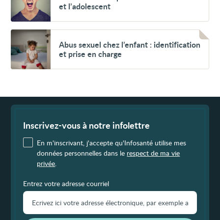
du
et l’adolescent
comportement
chez
l’enfant
et
Voir
l’adolescent
Abus
Abus sexuel chez l’enfant : identification
sexuel
et prise en charge
chez
l’enfant :
identification
et
prise
en
charge
Fin
de
page
Inscrivez-vous à notre infolettre
En m'inscrivant, j'accepte qu'Infosanté utilise mes
données personnelles dans le
respect de ma vie
privée
.
Entrez votre adresse courriel