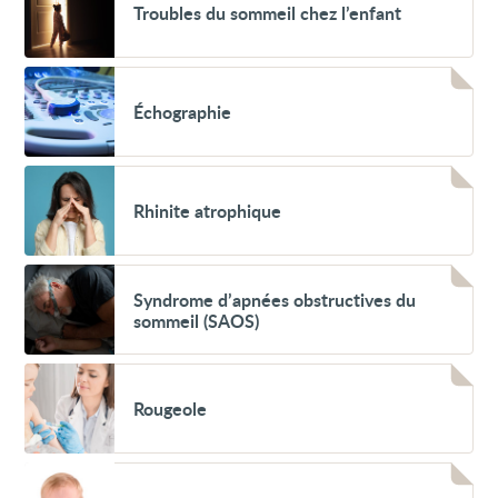
Troubles du sommeil chez l’enfant
du
sommeil
chez
l’enfant
Voir
Échographie
Échographie
Voir
Rhinite
Rhinite atrophique
atrophique
Voir
Syndrome
Syndrome d’apnées obstructives du
d’apnées
sommeil (SAOS)
obstructives
du
sommeil
Voir
(SAOS)
Rougeole
Rougeole
Voir
Tics