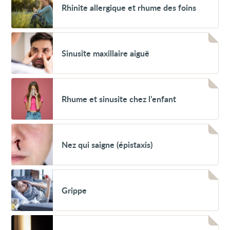
Rhinite allergique et rhume des foins
allergique
et
rhume
des
Voir
foins
Sinusite
Sinusite maxillaire aiguë
maxillaire
aiguë
Voir
Rhume
Rhume et sinusite chez l’enfant
et
sinusite
chez
l’enfant
Voir
Nez
Nez qui saigne (épistaxis)
qui
saigne
(épistaxis)
Voir
Grippe
Grippe
Voir
Troubles