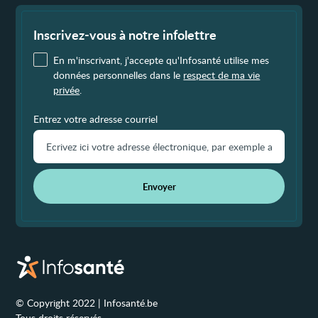
Fin
de
page
Inscrivez-vous à notre infolettre
En m'inscrivant, j'accepte qu'Infosanté utilise mes
données personnelles dans le
respect de ma vie
privée
.
Entrez votre adresse courriel
Envoyer
© Copyright 2022 | Infosanté.be
Tous droits réservés