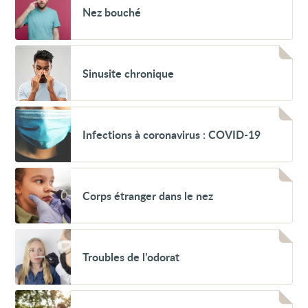
Nez
Nez bouché
bouché
Voir
Sinusite
Sinusite chronique
chronique
Voir
Infections
Infections à coronavirus : COVID-19
à
coronavirus
:
COVID-
Voir
19
Corps
Corps étranger dans le nez
étranger
dans
le
nez
Voir
Troubles
Troubles de l’odorat
de
l’odorat
Voir
Rhinite