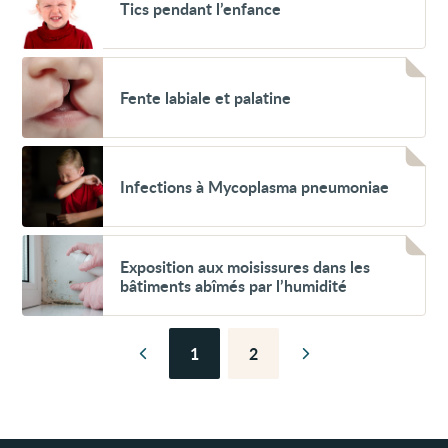
Tics pendant l’enfance
pendant
l’enfance
Voir
Fente
Fente labiale et palatine
labiale
et
palatine
Voir
Infections
Infections à Mycoplasma pneumoniae
à
Mycoplasma
pneumoniae
Voir
Exposition
Exposition aux moisissures dans les
aux
bâtiments abîmés par l’humidité
moisissures
dans
les
bâtiments
1
2
abîmés
Page
Page
Page
Page
par
précédente
suivante
l’humidité