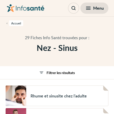
Passer
Navigation
au
principale
Fermer
Menu
Filtres
contenu
Ouvrir
principal
la
de
recherche
cette
Accueil
page
Passer
à
29 Fiches Info Santé trouvées pour :
la
navigation
Nez - Sinus
principale
Passer
aux
outils
d'accessibilité
Filtrer les résultats
Voir
Rhume
Rhume et sinusite chez l'adulte
et
sinusite
chez
l'adulte
Voir