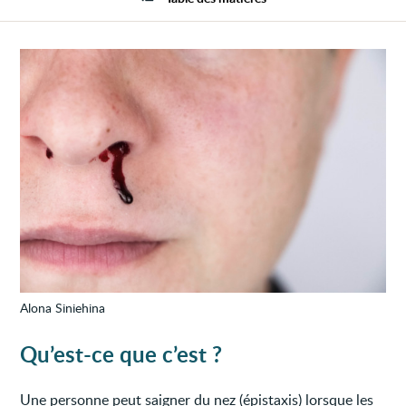
saign
(épist
Alona Siniehina
Qu’est-ce que c’est ?
Une personne peut saigner du nez (épistaxis) lorsque les