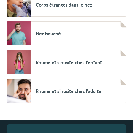
Corps étranger dans le nez
étranger
dans
le
nez
Voir
Nez
Nez bouché
bouché
Voir
Rhume
Rhume et sinusite chez l’enfant
et
sinusite
chez
l’enfant
Voir
Rhume
Rhume et sinusite chez l'adulte
et
sinusite
chez
l'adulte
Fin
de