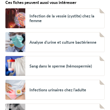
Ces fiches peuvent aussi vous intéresser
Voir
Infection
Infection de la vessie (cystite) chez la
de
femme
la
vessie
(cystite)
chez
Voir
la
Analyse
Analyse d'urine et culture bactérienne
femme
d'urine
et
culture
bactérienne
Voir
Sang
Sang dans le sperme (hémospermie)
dans
le
sperme
(hémospermie)
Voir
Infections
Infections urinaires chez l'adulte
urinaires
chez
l'adulte
Voir
Pierres