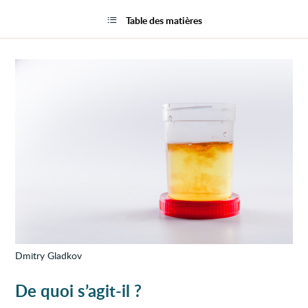
Sang
la
dans
page
Table des matières
les
urines
(hémat
Dmitry Gladkov
De quoi s’agit-il ?