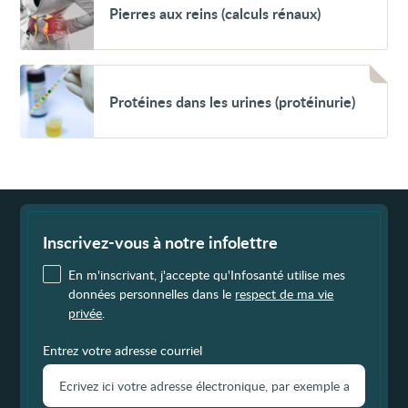
Pierres aux reins (calculs rénaux)
aux
reins
(calculs
rénaux)
Voir
Protéines
Protéines dans les urines (protéinurie)
dans
les
urines
(protéinurie)
Fin
de
page
Inscrivez-vous à notre infolettre
En m'inscrivant, j'accepte qu'Infosanté utilise mes
données personnelles dans le
respect de ma vie
privée
.
Entrez votre adresse courriel