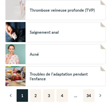
Voir
Thrombose
Thrombose veineuse profonde (TVP)
veineuse
profonde
(TVP)
Voir
Saignement
Saignement anal
anal
Voir
Acné
Acné
Voir
Troubles
Troubles de l’adaptation pendant
de
l’enfance
l’adaptation
pendant
l’enfance
1
2
3
4
…
34
Page
Page
Page
Page
Page
Page
Page
précédente
suiva