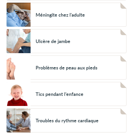
Voir
Méningite
Méningite chez l'adulte
chez
l'adulte
Voir
Ulcère
Ulcère de jambe
de
jambe
Voir
Problèmes
Problèmes de peau aux pieds
de
peau
aux
pieds
Voir
Tics
Tics pendant l’enfance
pendant
l’enfance
Voir
Troubles
Troubles du rythme cardiaque
du
rythme
cardiaque