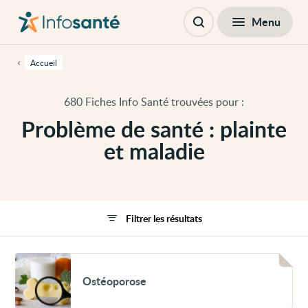
Passer
Navigation
au
principale
Fermer
Menu
Filtres
contenu
Ouvrir
principal
la
de
recherche
cette
Accueil
page
Passer
à
680 Fiches Info Santé trouvées pour :
la
navigation
Problème de santé : plainte
principale
Passer
et maladie
aux
outils
d'accessibilité
Filtrer les résultats
Voir
Ostéoporose
Ostéoporose