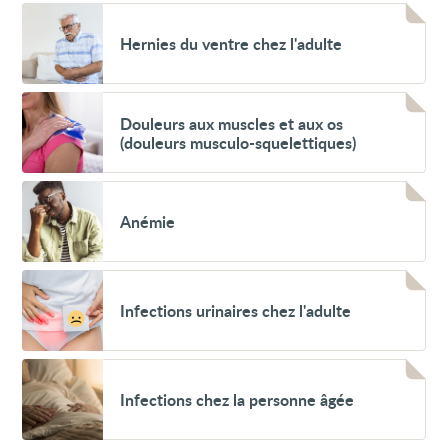
sucre
Voir
dans
Hernies
le
Hernies du ventre chez l'adulte
du
sang
ventre
(hyperglycémie)
chez
l'adulte
Voir
Douleurs
Douleurs aux muscles et aux os
aux
(douleurs musculo-squelettiques)
muscles
et
aux
Voir
os
Anémie
(douleurs
Anémie
musculo-
squelettiques)
Voir
Infections
Infections urinaires chez l'adulte
urinaires
chez
l'adulte
Voir
Infections
Infections chez la personne âgée
chez
la
personne
âgée