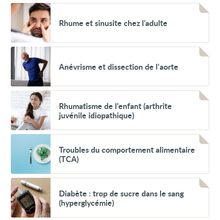
Voir
Rhume
Rhume et sinusite chez l'adulte
et
sinusite
chez
l'adulte
Voir
Anévrisme
Anévrisme et dissection de l’aorte
et
dissection
de
l’aorte
Voir
Rhumatisme
Rhumatisme de l’enfant (arthrite
de
juvénile idiopathique)
l’enfant
(arthrite
juvénile
Voir
idiopathique)
Troubles
Troubles du comportement alimentaire
du
(TCA)
comportement
alimentaire
(TCA)
Voir
Diabète
Diabète : trop de sucre dans le sang
:
(hyperglycémie)
trop
de