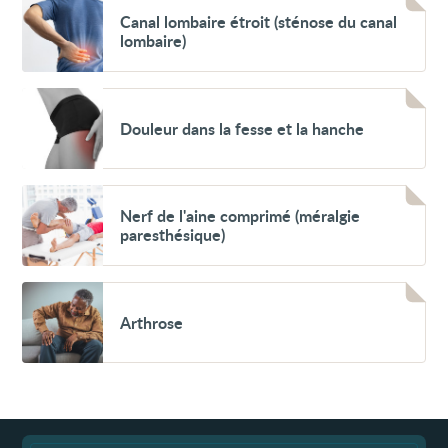
("thoracic
Canal
Canal lombaire étroit (sténose du canal
outlet
lombaire
lombaire)
syndrome")
étroit
(sténose
du
canal
Voir
lombaire)
Douleur
Douleur dans la fesse et la hanche
dans
la
fesse
et
la
Voir
hanche
Nerf
Nerf de l'aine comprimé (méralgie
de
paresthésique)
l'aine
comprimé
(méralgie
paresthésique)
Voir
Arthrose
Arthrose
Fin