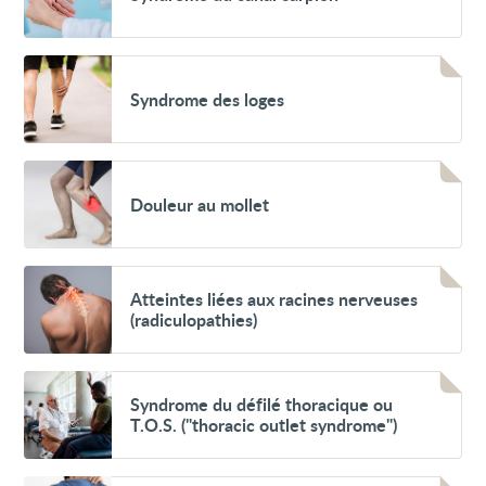
canal
carpien
Voir
Syndrome
Syndrome des loges
des
loges
Voir
Douleur
Douleur au mollet
au
mollet
Voir
Atteintes
Atteintes liées aux racines nerveuses
liées
(radiculopathies)
aux
racines
nerveuses
(radiculopathies)
Voir
Syndrome
Syndrome du défilé thoracique ou
du
T.O.S. ("thoracic outlet syndrome")
défilé
thoracique
ou
T.O.S.
Voir