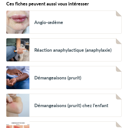
Ces fiches peuvent aussi vous intéresser
Voir
Angio-
Angio-œdème
œdème
Voir
Réaction
Réaction anaphylactique (anaphylaxie)
anaphylactique
(anaphylaxie)
Voir
Démangeaisons
Démangeaisons (prurit)
(prurit)
Voir
Démangeaisons
Démangeaisons (prurit) chez l’enfant
(prurit)
chez
l’enfant
Voir