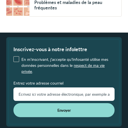
Problèmes
Problèmes et maladies de la peau
et
fréquentes
maladies
de
la
peau
fréquentes
Fin
de
page
Inscrivez-vous à notre infolettre
En m'inscrivant, j'accepte qu'Infosanté utilise mes
données personnelles dans le
respect de ma vie
privée
.
Entrez votre adresse courriel
Envoyer