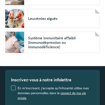
cas
de
cancer
Voir
Leucémies
Leucémies aiguës
aiguës
Voir
Système
Système immunitaire affaibli
immunitaire
(immunodépression ou
affaibli
immunodéficience)
(immunodépression
ou
immunodéficience)
Fin
de
page
Inscrivez-vous à notre infolettre
En m'inscrivant, j'accepte qu'Infosanté utilise mes
données personnelles dans le
respect de ma vie
privée
.