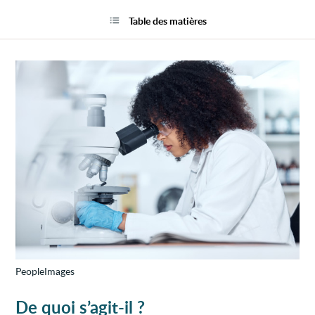
Synd
la
myélo
page
Table des matières
(SMD
PeopleImages
De quoi s’agit-il ?