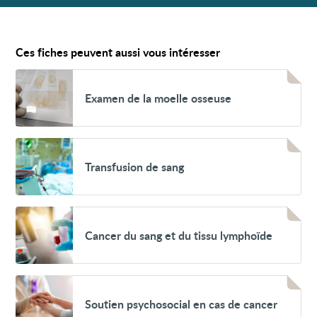
Ces fiches peuvent aussi vous intéresser
Voir
Examen
Examen de la moelle osseuse
de
la
moelle
osseuse
Voir
Transfusion
Transfusion de sang
de
sang
Voir
Cancer
Cancer du sang et du tissu lymphoïde
du
sang
et
du
tissu
Voir
lymphoïde
Soutien
Soutien psychosocial en cas de cancer
psychosocial
en