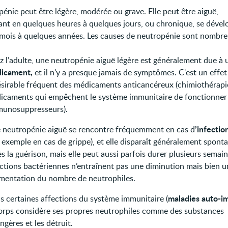
pénie peut être légère, modérée ou grave. Elle peut être aiguë,
ant en quelques heures à quelques jours, ou chronique, se déve
mois à quelques années. Les causes de neutropénie sont nombre
z l’adulte, une neutropénie aiguë légère est généralement due à 
icament,
et il n'y a presque jamais de symptômes. C'est un effet
ésirable fréquent des médicaments anticancéreux (chimiothérapie
icaments qui empêchent le système immunitaire de fonctionner
munosuppresseurs).
’infectio
 neutropénie aiguë se rencontre fréquemment en cas d
r exemple en cas de grippe), et elle disparaît généralement spon
s la guérison, mais elle peut aussi parfois durer plusieurs semain
ections bactériennes n’entraînent pas une diminution mais bien u
mentation du nombre de neutrophiles.
maladies auto-
s certaines affections du système immunitaire (
corps considère ses propres neutrophiles comme des substances
ngères et les détruit.