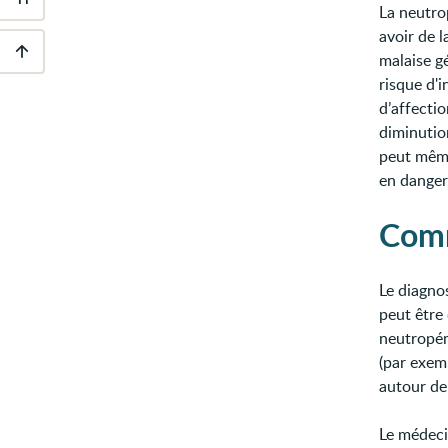
Outils
La neutro
d'accessibilité
avoir de l
malaise g
Descendre
risque d'
au
d’affecti
pied
de
diminution
page
peut mêm
en danger
Comm
Le diagno
peut être
neutropén
(par exem
autour de
Le médec