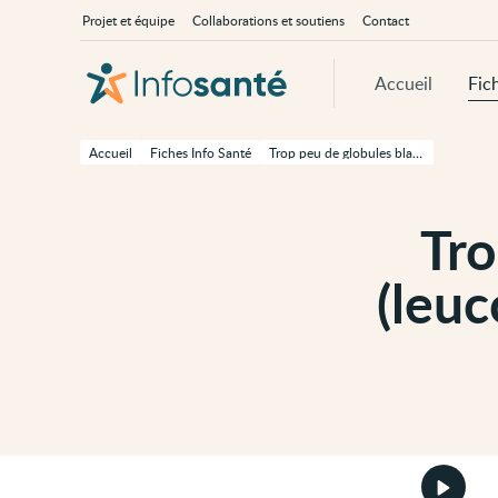
Passer
Navigation
À
Projet et équipe
Collaborations et soutiens
Contact
au
principale
propos
contenu
d'InfoSanté
principal
de
Accueil
Fic
cette
page
Passer
à
Accueil
Fiches Info Santé
Trop peu de globules blancs (leucopénie ou leucocytopénie)
la
navigation
principale
Passer
Tro
aux
outils
d'accessibilité
(leu
Démarr