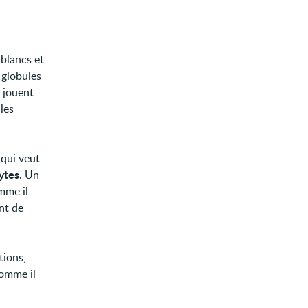
 blancs et
 globules
s jouent
les
 qui veut
ytes
. Un
mme il
nt de
tions,
comme il