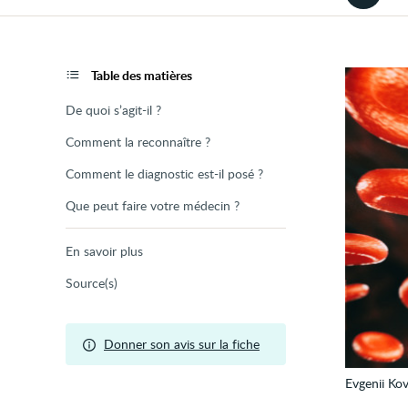
la
version
audio
de
la
page
Table des matières
De quoi s’agit-il ?
Comment la reconnaître ?
Comment le diagnostic est-il posé ?
Que peut faire votre médecin ?
En savoir plus
Source(s)
Donner son avis sur la fiche
Evgenii Kov