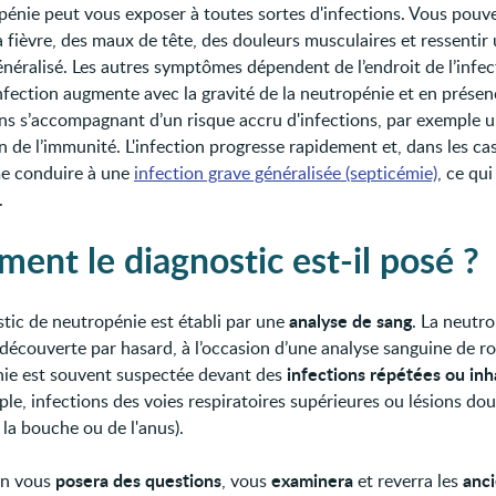
pénie peut vous exposer à toutes sortes d'infections. Vous pouve
a fièvre, des maux de tête, des douleurs musculaires et ressentir
énéralisé. Les autres symptômes dépendent de l’endroit de l’infec
infection augmente avec la gravité de la neutropénie et en prése
ons s’accompagnant d’un risque accru d'infections, par exemple 
 de l’immunité. L'infection progresse rapidement et, dans les cas
e conduire à une
infection grave généralisée (septicémie)
, ce qui
.
ent le diagnostic est-il posé ?
analyse de sang
stic de neutropénie est établi par une
. La neutr
 découverte par hasard, à l’occasion d’une analyse sanguine de ro
infections répétées ou inh
ie est souvent suspectée devant des
ple, infections des voies respiratoires supérieures ou lésions do
 la bouche ou de l'anus).
posera des questions
examinera
anc
in vous
, vous
et reverra les