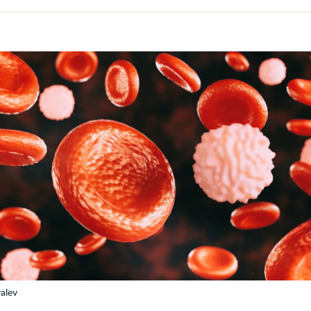
volume
alev