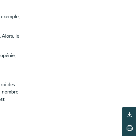
r exemple,
Alors, le
opénie,
aroi des
du nombre
est
Outils