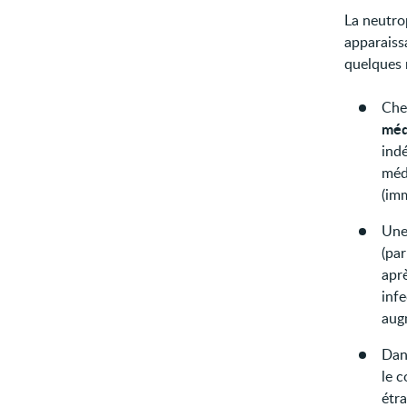
La neutro
apparaiss
quelques 
Che
méd
ind
méd
(im
Une
(pa
aprè
inf
aug
Dan
le 
étra