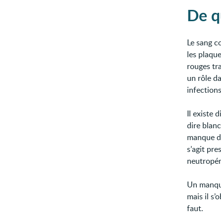
De qu
Le sang co
les plaque
rouges tra
un rôle da
infections
Il existe 
dire blan
manque de
s’agit pr
neutropén
Un manque
mais il s
faut.