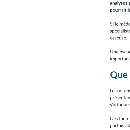
analyses 
pourrait l
Si le méd
spécialis
osseuse.
Une pseud
important
Que 
Le traite
présentan
s’attaque
Des facte
parfois a