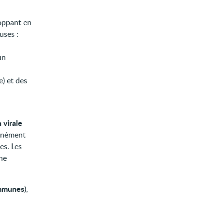
loppant en
uses :
un
) et des
n virale
tanément
es. Les
ne
immunes
),