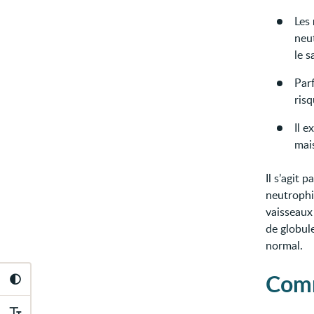
Les
neu
le 
Par
risq
Il e
mais
Il s’agit 
neutrophi
vaisseaux
de globule
normal.
Comm