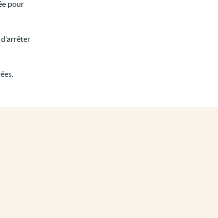
sée pour
d’arrêter
ées.