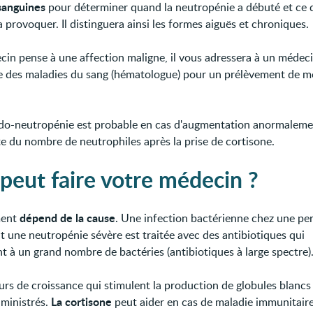
sanguines
pour déterminer quand la neutropénie a débuté et ce 
a provoquer. Il distinguera ainsi les formes aiguës et chroniques.
ecin pense à une affection maligne, il vous adressera à un médec
te des maladies du sang (hématologue) pour un prélèvement de m
o-neutropénie est probable en cas d'augmentation anormaleme
e du nombre de neutrophiles après la prise de cortisone.
peut faire votre médecin ?
dépend de la cause
ment
. Une infection bactérienne chez une pe
t une neutropénie sévère est traitée avec des antibiotiques qui
nt à un grand nombre de bactéries (antibiotiques à large spectre)
urs de croissance qui stimulent la production de globules blancs
La cortisone
dministrés.
peut aider en cas de maladie immunitaire