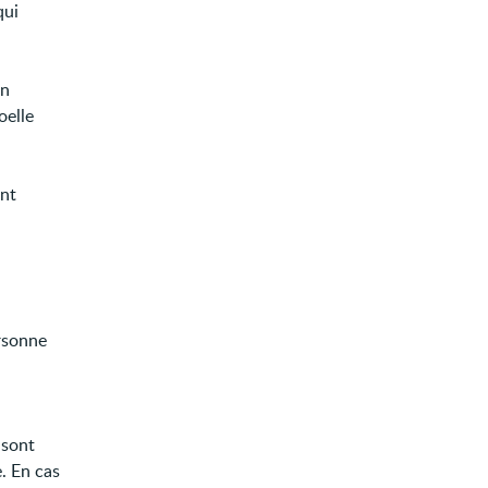
qui
in
oelle
nt
rsonne
.
 sont
. En cas