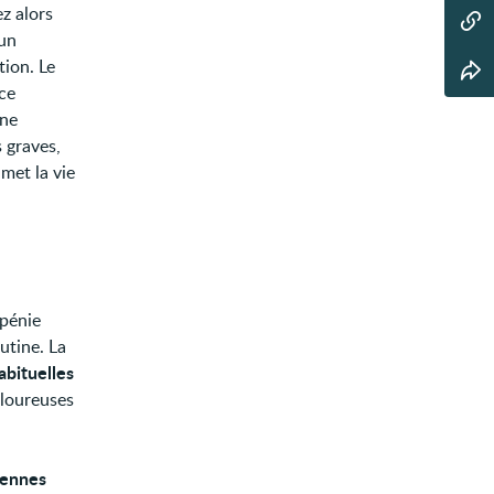
z alors
 un
tion. Le
nce
une
 graves,
 met la vie
opénie
utine. La
abituelles
uloureuses
iennes