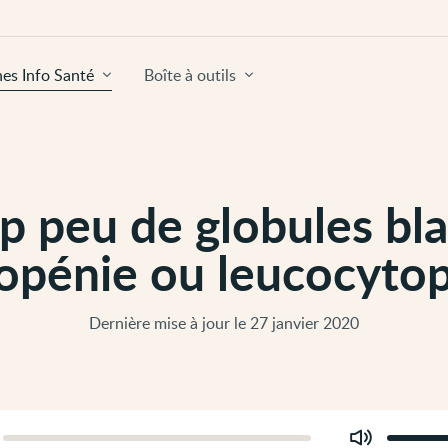
hes Info Santé
Boîte à outils
p peu de globules bl
copénie ou leucocytop
Dernière mise à jour le 27 janvier 2020
Modifier
er
le