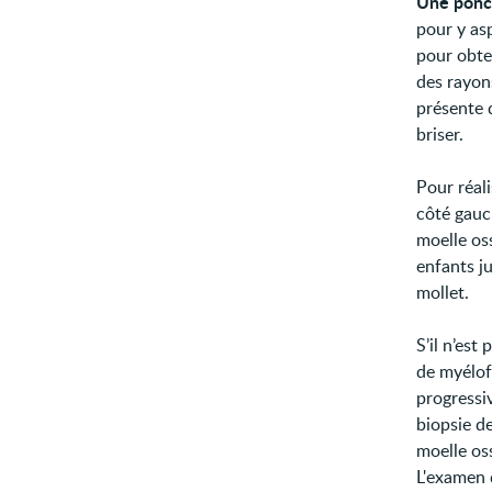
Une ponc
pour y asp
pour obten
des rayon
présente 
briser.
Pour réal
côté gauch
moelle os
enfants ju
mollet.
S’il n’es
de myélof
progressi
biopsie d
moelle os
L'examen 