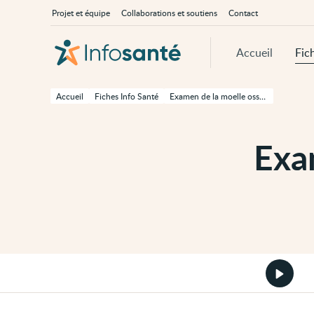
Passer
Navigation
À
Projet et équipe
Collaborations et soutiens
Contact
au
principale
propos
contenu
d'InfoSanté
principal
de
Accueil
Fic
cette
page
Passer
à
Accueil
Fiches Info Santé
Examen de la moelle osseuse
la
navigation
principale
Passer
Exa
aux
outils
d'accessibilité
Démarr
la
version
audio