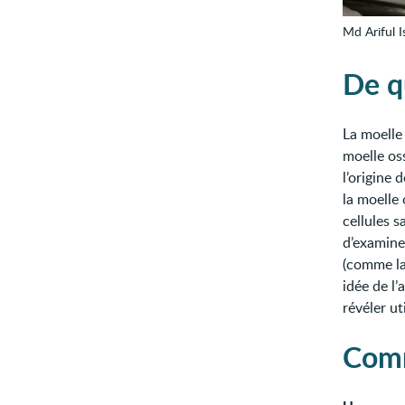
Md Ariful I
De qu
La moelle 
moelle os
l’origine 
la moelle
cellules s
d’examine
(comme la
idée de l’
révéler ut
Comm