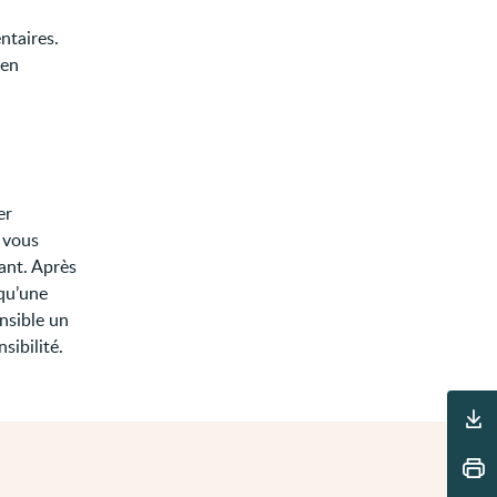
ntaires.
 en
er
n vous
ant. Après
 qu’une
ensible un
sibilité.
Outils