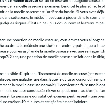
tion de moelle osseuse
se fait en insérant une aiguille creuse d
irer de la moelle osseuse à examiner. L'endroit le plus sûr et le pl
ir de la moelle osseuse est l'arrière du bassin. Si vous avez déjà
s dans cette zone, le médecin peut aussi piquer dans le sternum.
quelques risques. C’est un peu plus douloureux et le sternum peu
iser une ponction de moelle osseuse, vous devrez vous allonger s
e ou droit. Le médecin anesthésiera l’endroit, puis piquera la cav
seuse pour en aspirer de la moelle osseuse avec une seringue. Ch
squ'à 2 ans, une ponction de moelle osseuse se fait dans le tibia
t pas possible d’aspirer suffisamment de moelle osseuse (par exem
ibrose, une maladie rare dans laquelle du tissu conjonctif rempl
faire une biops
vement la moelle osseuse normale), il convient de
e moelle osseuse consiste à enlever un petit morceau d’os (conte
seuse). La personne qui subit cet examen peut ressentir une pres
dure environ 10 minutes et est généralement indolore.