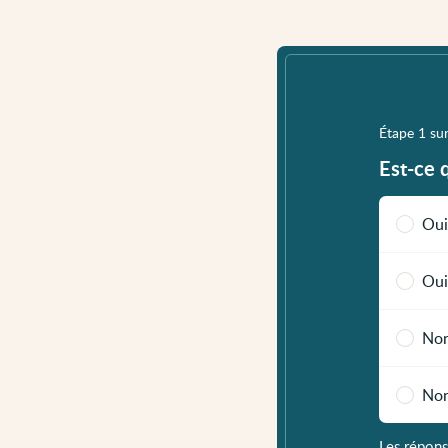
Étape 1 su
Est-ce 
Oui
Oui
Non
Non
Les répons