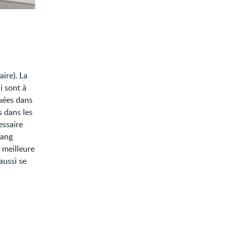
ire). La
i sont à
quées dans
s dans les
essaire
sang
 meilleure
aussi se