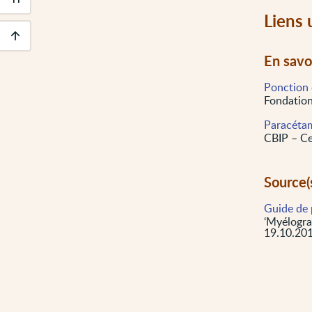
Outils
d'accessibilité
Liens 
Descendre
En savo
au
pied
Ponction 
de
Fondation
page
Paracéta
CBIP – Ce
Source(
Guide de 
‘Myélogra
19.10.201