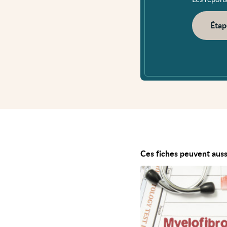
Étap
Ces fiches peuvent auss
Voir
Myélofibrose