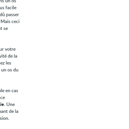
ans un os
us facile
 dû passer
 Mais ceci
t se
ur votre
ité de la
ez les
, un os du
ple en cas
ace
ie
. Une
nant de la
sion.