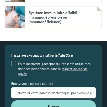
cas
de
cancer
Voir
Système
Système immunitaire affaibli
immunitaire
(immunodépression ou
affaibli
immunodéficience)
(immunodépression
ou
immunodéficience)
Fin
de
page
Inscrivez-vous à notre infolettre
En m'inscrivant, j'accepte qu'Infosanté utilise mes
données personnelles dans le
respect de ma vie
privée
.
Entrez votre adresse courriel
Envoyer