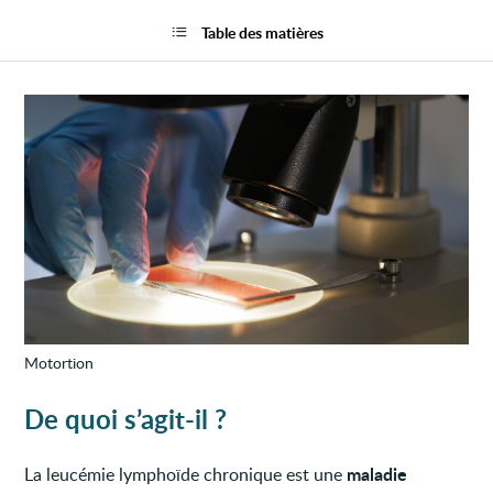
Leucé
la
lymph
page
Table des matières
chron
(LLC)
Motortion
De quoi s’agit-il ?
maladie
La leucémie lymphoïde chronique est une