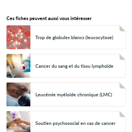
Ces fiches peuvent aussi vous intéresser
Voir
Trop
Trop de globules blancs (leucocytose)
de
globules
blancs
(leucocytose)
Voir
Cancer
Cancer du sang et du tissu lymphoïde
du
sang
et
du
tissu
Voir
lymphoïde
Leucémie
Leucémie myéloïde chronique (LMC)
myéloïde
chronique
(LMC)
Voir
Soutien
Soutien psychosocial en cas de cancer
psychosocial
en