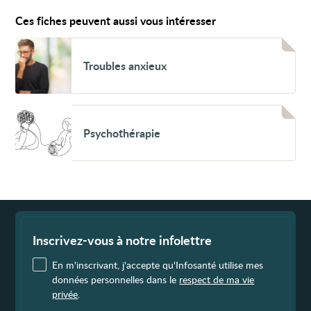
Ces fiches peuvent aussi vous intéresser
Voir
Troubles
Troubles anxieux
anxieux
Voir
Psychothérapie
Psychothérapie
Fin
de
page
Inscrivez-vous à notre infolettre
En m'inscrivant, j'accepte qu'Infosanté utilise mes
données personnelles dans le
respect de ma vie
privée
.