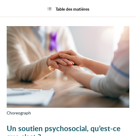
Souti
la
psych
page
Table des matières
en
cas
de
cance
Choreograph
Un soutien psychosocial, qu’est-ce