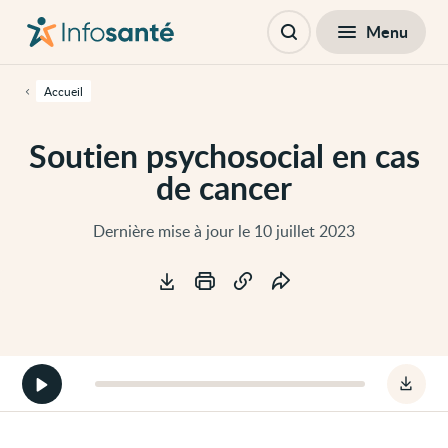
Passer
Navigation
au
principale
Fermer
Menu
Table des matières
contenu
Ouvrir
principal
la
de
recherche
cette
Accueil
page
Passer
à
Soutien psychosocial en cas
la
navigation
de cancer
principale
Passer
aux
outils
Dernière mise à jour le 10 juillet 2023
d'accessibilité
Outils
Démarrer
Téléc
la
le
version
fichie
audio
audio
de