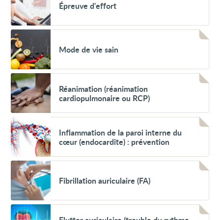
Épreuve d'effort
d'effort
Voir
Mode
Mode de vie sain
de
vie
sain
Voir
Réanimation
Réanimation (réanimation
(réanimation
cardiopulmonaire ou RCP)
cardiopulmonaire
ou
RCP)
Voir
Inflammation
Inflammation de la paroi interne du
de
cœur (endocardite) : prévention
la
paroi
interne
Voir
du
Fibrillation
cœur
Fibrillation auriculaire (FA)
auriculaire
(endocardite)
(FA)
:
prévention
Voir
Flutter
Flutter auriculaire (trouble du rythme