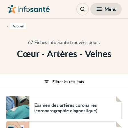
Passer
Navigation
au
principale
Fermer
Menu
Filtres
contenu
Ouvrir
principal
la
de
recherche
cette
Accueil
page
Passer
à
67 Fiches Info Santé trouvées pour :
la
navigation
Cœur - Artères - Veines
principale
Passer
aux
outils
d'accessibilité
Filtrer les résultats
Voir
Examen
Examen des artères coronaires
des
(coronarographie diagnostique)
artères
coronaires
(coronarographie
Voir
diagnostique)