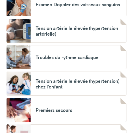
Examen Doppler des vaisseaux sanguins
Doppler
des
vaisseaux
sanguins
Voir
Tension
Tension artérielle élevée (hypertension
artérielle
artérielle)
élevée
(hypertension
artérielle)
Voir
Troubles
Troubles du rythme cardiaque
du
rythme
cardiaque
Voir
Tension
Tension artérielle élevée (hypertension)
artérielle
chez l’enfant
élevée
(hypertension)
chez
Voir
l’enfant
Premiers
Premiers secours
secours
Voir
Épreuve