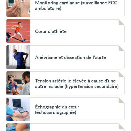
Monitoring
Monitoring cardiaque (surveillance ECG
cardiaque
ambulatoire)
(surveillance
ECG
ambulatoire)
Voir
Cœur
Cœur d’athlète
d’athlète
Voir
Anévrisme
Anévrisme et dissection de l’aorte
et
dissection
de
l’aorte
Voir
Tension
Tension artérielle élevée à cause d'une
artérielle
autre maladie (hypertension secondaire)
élevée
à
cause
Voir
d'une
Échographie
Échographie du cœur
autre
du
maladie
(échocardiographie)
cœur
(hypertension
(échocardiographie)
secondaire)
Voir
Examen