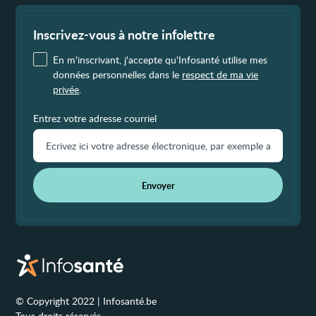
Fin
de
page
Inscrivez-vous à notre infolettre
En m'inscrivant, j'accepte qu'Infosanté utilise mes
données personnelles dans le
respect de ma vie
privée
.
Entrez votre adresse courriel
Envoyer
© Copyright 2022 | Infosanté.be
Tous droits réservés