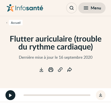
Passer
Navigation
au
principale
Fermer
Menu
Table des matières
contenu
Ouvrir
principal
la
de
recherche
cette
Accueil
page
Passer
à
Flutter auriculaire (trouble
la
navigation
du rythme cardiaque)
principale
Passer
aux
outils
Dernière mise à jour le 16 septembre 2020
d'accessibilité
Outils
Démarrer
Téléc
la
le
version
fichie
audio
audio
de