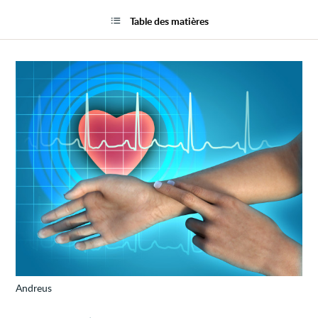
Flutte
la
auricu
page
Table des matières
(troub
du
rythm
cardi
Andreus