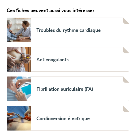
Ces fiches peuvent aussi vous intéresser
Voir
Troubles
Troubles du rythme cardiaque
du
rythme
cardiaque
Voir
Anticoagulants
Anticoagulants
Voir
Fibrillation
Fibrillation auriculaire (FA)
auriculaire
(FA)
Voir
Cardioversion
Cardioversion électrique
électrique