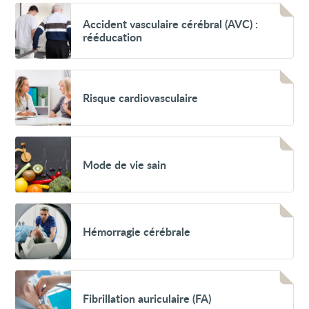
Voir
Accident
Accident vasculaire cérébral (AVC) :
vasculaire
rééducation
cérébral
(AVC)
:
rééducation
Voir
Risque
Risque cardiovasculaire
cardiovasculaire
Voir
Mode
Mode de vie sain
de
vie
sain
Voir
Hémorragie
Hémorragie cérébrale
cérébrale
Voir
Fibrillation
Fibrillation auriculaire (FA)
auriculaire
(FA)