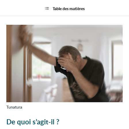
AVC
la
isché
page
Table des matières
ou
infarc
cérébr
Tunatura
De quoi s’agit-il ?