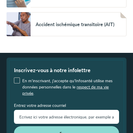
Voir
Accident
Accident ischémique transitoire (AIT)
ischémique
transitoire
(AIT)
Fin
de
page
Inscrivez-vous à notre infolettre
En m'inscrivant, j'accepte qu'Infosanté utilise mes
données personnelles dans le
respect de ma vie
privée
.
Entrez votre adresse courriel