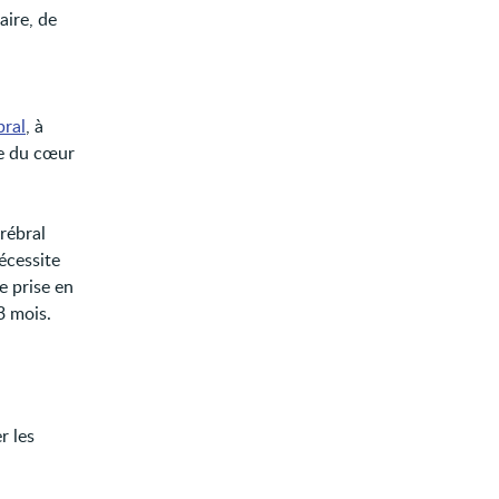
aire, de
bral
, à
le du cœur
rébral
écessite
e prise en
3 mois.
r les