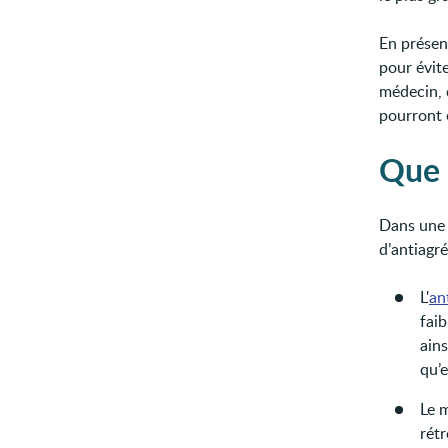
En présenc
pour évit
médecin, 
pourront 
Que 
Dans une 
d’antiagré
L'
an
faib
ains
qu’
Le m
rétr