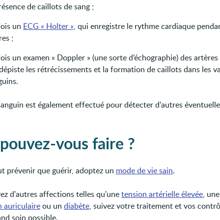
résence de caillots de sang ;
fois un
ECG « Holter »
, qui enregistre le rythme cardiaque penda
es ;
ois un examen « Doppler » (une sorte d’échographie) des artères 
dépiste les rétrécissements et la formation de caillots dans les v
guins.
sanguin est également effectué pour détecter d’autres éventuelle
pouvez-vous faire ?
t prévenir que guérir, adoptez un
mode de vie sain
.
ez d'autres affections telles qu'une
tension artérielle élevée
, une
on auriculaire
ou un
diabète
, suivez votre traitement et vos contr
and soin possible.