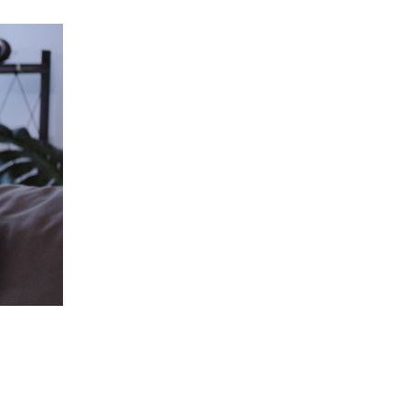
Accident
ischémique
transitoire
(AIT)