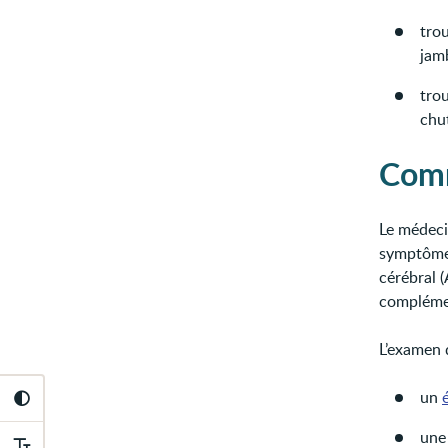
tro
jam
trou
chu
Comm
Le médeci
symptômes
cérébral 
complémen
L’examen 
un
un