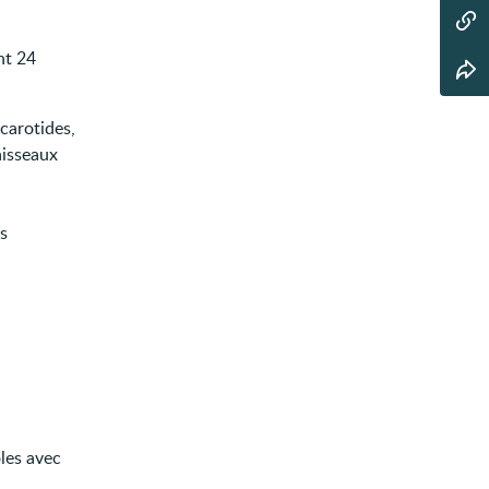
nt 24
carotides,
aisseaux
s
ôles avec