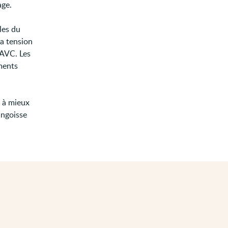
age.
les du
la tension
 AVC. Les
ments
 à mieux
angoisse