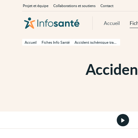
Passer
Navigation
À
Projet et équipe
Collaborations et soutiens
Contact
au
principale
propos
contenu
d'InfoSanté
principal
de
Accueil
Fic
cette
page
Passer
à
Accueil
Fiches Info Santé
Accident ischémique transitoire (AIT)
la
navigation
principale
Passer
Acciden
aux
outils
d'accessibilité
Démarr
la
version
audio