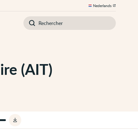
Nederlands
Introduisez
votre
recherche
re (AIT)
Télécharger
le
fichier
audio