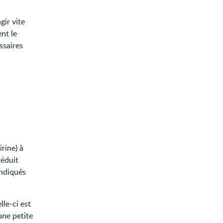
gir vite
nt le
ssaires
irine) à
réduit
indiqués
lle-ci est
une petite