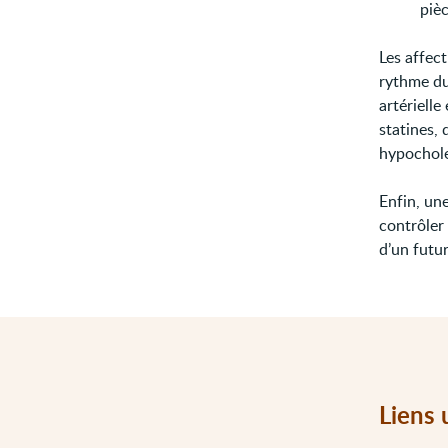
pièc
Les affect
rythme du 
artérielle
statines,
hypochole
Enfin, un
contrôler 
d’un futu
Liens 