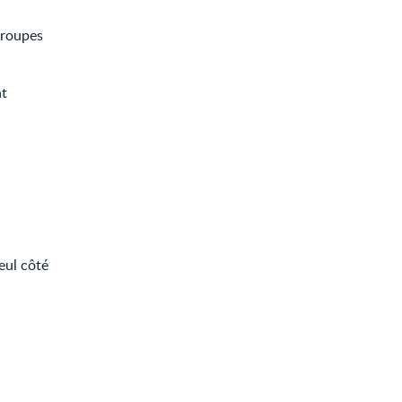
groupes
nt
eul côté