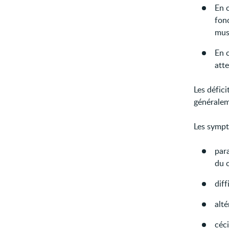
En 
fonc
mus
En c
atte
Les défici
généralem
Les sympt
para
du c
diff
alté
céci