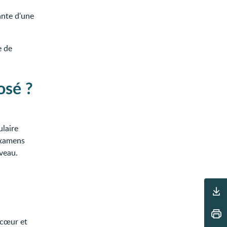
ante d'une
e de
osé ?
ulaire
examens
veau.
Outils
 cœur et