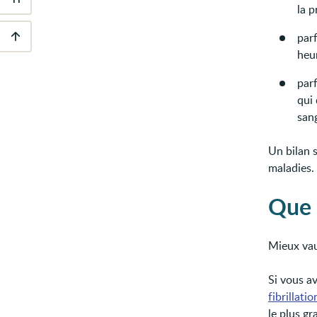
Outils
la p
d'accessibilité
par
heur
Descendre
au
pied
parf
de
qui 
page
san
Un bilan 
maladies.
Que 
Mieux vau
Si vous av
fibrillati
le plus gr