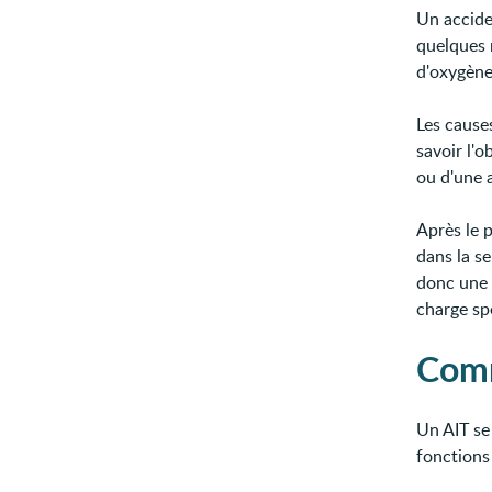
Un accide
quelques 
d'oxygène
Les cause
savoir l'
ou d'une a
Après le 
dans la s
donc une 
charge spé
Comm
Un AIT se
fonctions