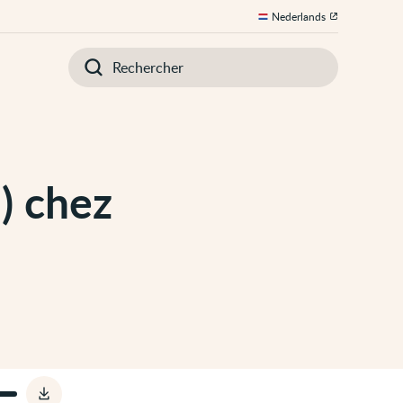
Nederlands
Introduisez
votre
recherche
) chez
Télécharger