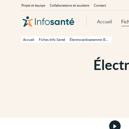
Passer
Navigation
À
Projet et équipe
Collaborations et soutiens
Contact
au
principale
propos
contenu
d'InfoSanté
principal
de
Accueil
Fic
cette
page
Passer
à
Accueil
Fiches Info Santé
Électrocardiogramme (ECG) chez l’adulte
la
navigation
principale
Passer
Élect
aux
outils
d'accessibilité
Démarr