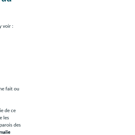
 voir :
ne fait ou
ie de ce
e les
 parois des
malie