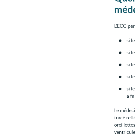
méde
L’ECG per
si l
si 
si 
si 
si l
a fa
Le médeci
tracé refl
oreillette
ventricul