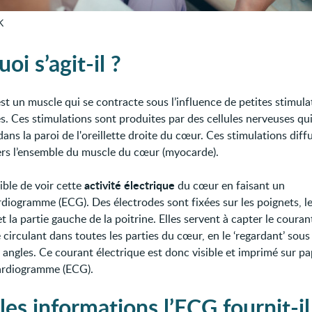
K
oi s’agit-il ?
st un muscle qui se contracte sous l’influence de petites stimula
s. Ces stimulations sont produites par des cellules nerveuses qui
ans la paroi de l'oreillette droite du cœur. Ces stimulations diff
ers l’ensemble du muscle du cœur (myocarde).
activité électrique
sible de voir cette
du cœur en faisant un
rdiogramme (ECG). Des électrodes sont fixées sur les poignets, l
et la partie gauche de la poitrine. Elles servent à capter le couran
 circulant dans toutes les parties du cœur, en le ‘regardant’ sous
 angles. Ce courant électrique est donc visible et imprimé sur pap
cardiogramme (ECG).
les informations l’ECG fournit-il