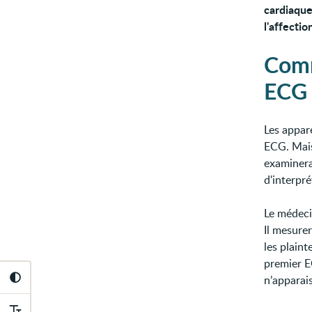
cardiaque
l'affectio
Comm
ECG 
Les appar
ECG. Mais 
examinera
d'interpré
Le médec
Il mesure
les plaint
premier EC
n’apparai