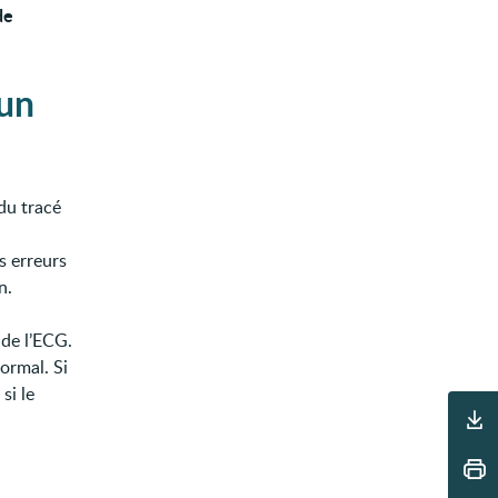
de
 un
du tracé
s erreurs
n.
 de l’ECG.
ormal. Si
si le
Outils