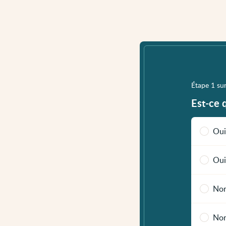
Étape 1 su
Est-ce 
Oui
Oui
Non
Non