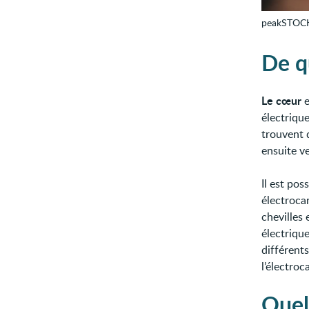
peakSTOC
De qu
Le cœur
e
électrique
trouvent d
ensuite v
Il est pos
électroca
chevilles 
électrique
différents
l’électro
Quel