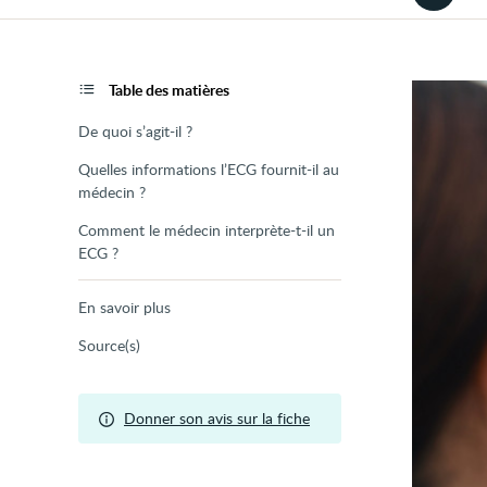
la
version
audio
de
la
page
Table des matières
De quoi s’agit-il ?
Quelles informations l’ECG fournit-il au
médecin ?
Comment le médecin interprète-t-il un
ECG ?
En savoir plus
Source(s)
Donner son avis sur la fiche