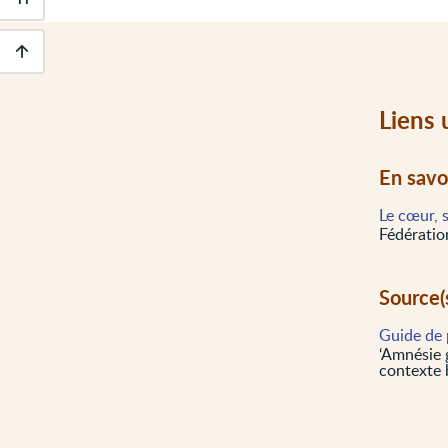
Outils
d'accessibilité
Descendre
au
pied
Liens 
de
page
En savo
Le cœur, s
Fédératio
Source(
Guide de 
‘Amnésie g
contexte 