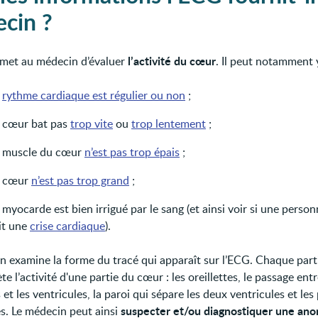
cin ?
l’activité du cœur
met au médecin d’évaluer
. Il peut notamment y
e
rythme cardiaque est régulier ou non
;
le cœur bat pas
trop vite
ou
trop lentement
;
le muscle du cœur
n’est pas trop épais
;
le cœur
n’est pas trop grand
;
e myocarde est bien irrigué par le sang (et ainsi voir si une person
it une
crise cardiaque
).
n examine la forme du tracé qui apparaît sur l’ECG. Chaque part
ète l’activité d'une partie du cœur : les oreillettes, le passage entr
s et les ventricules, la paroi qui sépare les deux ventricules et les
suspecter et/ou diagnostiquer une ano
es. Le médecin peut ainsi