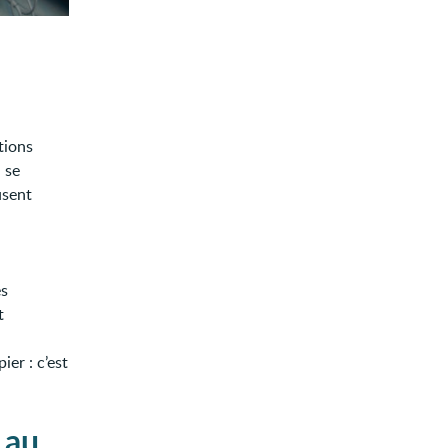
tions
 se
usent
es
t
ier : c’est
 au