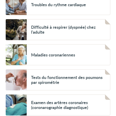
Troubles
Troubles du rythme cardiaque
du
rythme
cardiaque
Voir
Difficulté
Difficulté à respirer (dyspnée) chez
à
l'adulte
respirer
(dyspnée)
chez
l'adulte
Voir
Maladies
Maladies coronariennes
coronariennes
Voir
Tests
Tests du fonctionnement des poumons
du
par spirométrie
fonctionnement
des
poumons
par
Voir
spirométrie
Examen
Examen des artères coronaires
des
(coronarographie diagnostique)
artères
coronaires