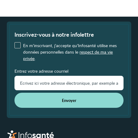
(coronarographie
diagnostique)
Fin
de
page
Inscrivez-vous à notre infolettre
En m'inscrivant, j'accepte qu'Infosanté utilise mes
données personnelles dans le
respect de ma vie
privée
.
Entrez votre adresse courriel
Envoyer