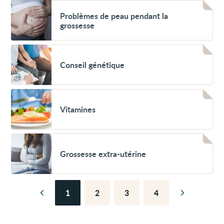
Voir
naissance
Problèmes
Problèmes de peau pendant la
(dépistage
de
prénatal)
grossesse
peau
pendant
la
Voir
grossesse
Conseil
Conseil génétique
génétique
Voir
Vitamines
Vitamines
Voir
Grossesse
Grossesse extra-utérine
extra-
utérine
1
2
3
4
Page
Page
Page
Page
Page
Page
précédente
suivante