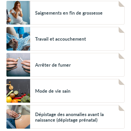
(7
Voir
premiers
Saignements
mois)
Saignements en fin de grossesse
en
fin
de
grossesse
Voir
Travail
Travail et accouchement
et
accouchement
Voir
Arrêter
Arrêter de fumer
de
fumer
Voir
Mode
Mode de vie sain
de
vie
sain
Voir
Dépistage
Dépistage des anomalies avant la
des
naissance (dépistage prénatal)
anomalies
avant
la