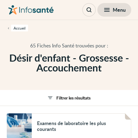
Passer
Navigation
au
principale
Fermer
Menu
Filtres
contenu
Ouvrir
principal
la
de
recherche
cette
Accueil
page
Passer
à
65 Fiches Info Santé trouvées pour :
la
navigation
Désir d'enfant - Grossesse -
principale
Passer
Accouchement
aux
outils
d'accessibilité
Filtrer les résultats
Voir
Examens
Examens de laboratoire les plus
de
courants
laboratoire
les