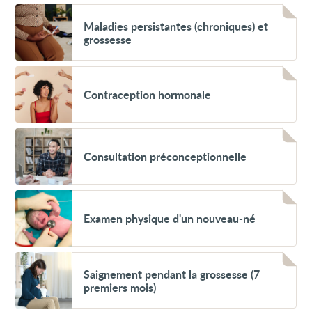
Voir
Maladies
Maladies persistantes (chroniques) et
persistantes
grossesse
(chroniques)
et
grossesse
Voir
Contraception
Contraception hormonale
hormonale
Voir
Consultation
Consultation préconceptionnelle
préconceptionnelle
Voir
Examen
Examen physique d'un nouveau-né
physique
d'un
nouveau-
né
Voir
Saignement
Saignement pendant la grossesse (7
pendant
premiers mois)
la
grossesse