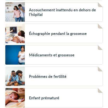
plus
Voir
courants
Accouchement
Accouchement inattendu en dehors de
inattendu
l’hôpital
en
dehors
de
Voir
l’hôpital
Échographie
Échographie pendant la grossesse
pendant
la
grossesse
Voir
Médicaments
Médicaments et grossesse
et
grossesse
Voir
Problèmes
Problèmes de fertilité
de
fertilité
Voir
Enfant
Enfant prématuré
prématuré