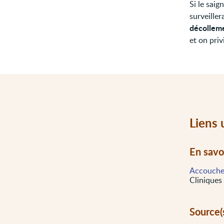
Si le sai
surveille
décolleme
et on priv
Liens 
En savo
Accoucher
Cliniques
Source(