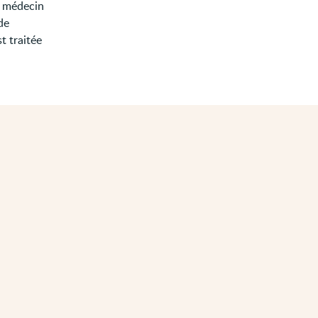
e médecin
de
t traitée