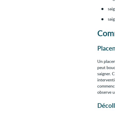
saig
sai
Comm
Placen
Un placen
peut bouch
saigner. 
intervent
commence
observe u
Décol