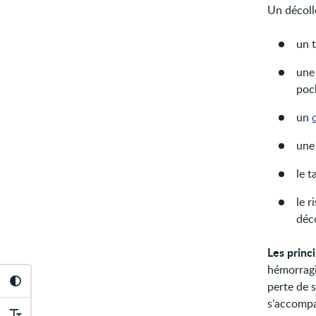
Un décoll
un t
une
poc
un
une
le t
le r
déco
Les prin
hémorragie
perte de s
s’accompa