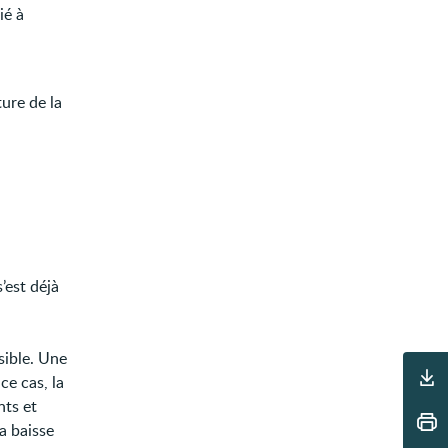
ié à
ure de la
’est déjà
sible. Une
Outils
ce cas, la
nts et
a baisse