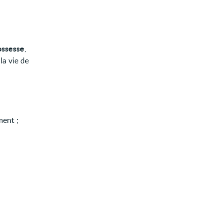
ossesse
,
la vie de
ment ;