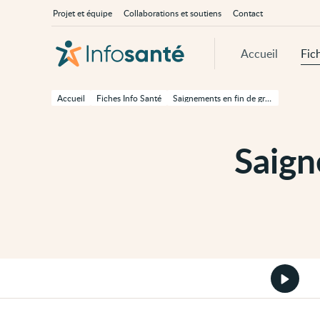
Passer
Navigation
À
Projet et équipe
Collaborations et soutiens
Contact
au
principale
propos
contenu
d'InfoSanté
principal
de
Accueil
Fic
cette
page
Passer
à
Accueil
Fiches Info Santé
Saignements en fin de grossesse
la
navigation
principale
Passer
Saign
aux
outils
d'accessibilité
Démarr
la
version
audio