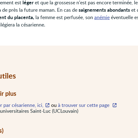
léger
gnement est
et que la grossesse n'est pas encore terminée, l
saignements abondants
ra de près la future maman. En cas de
et 
nt du placenta,
la femme est perfusée, son
anémie
éventuelle es
ilégiera la césarienne.
utiles
ir plus
 par césarienne, ici,
ou
à trouver sur cette page
 universitaires Saint-Luc (UCLouvain)
s)