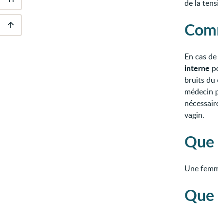
de la tens
Outils
d'accessibilité
Comm
Descendre
au
pied
En cas de
de
interne
po
page
bruits du
médecin p
nécessair
vagin.
Que 
Une femme
Que 