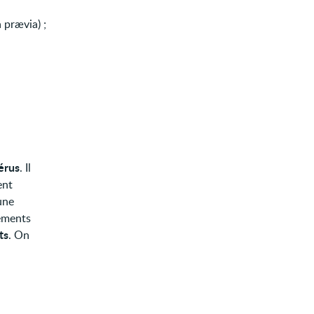
 prævia) ;
térus
. Il
ent
une
nements
ts
. On