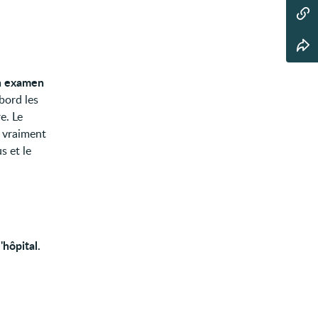
n examen
bord les
e. Le
t vraiment
s et le
l'hôpital.