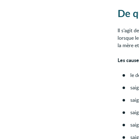
De qu
Il s’agit d
lorsque l
la mère et
Les cause
le d
sai
sai
saig
sai
sai