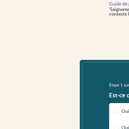
Guide de 
‘Saigneme
contexte 
Étape 1 su
Est-ce 
Oui
Oui