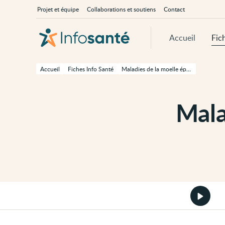
Passer
Navigation
À
Projet et équipe
Collaborations et soutiens
Contact
au
principale
propos
contenu
d'InfoSanté
principal
de
Accueil
Fic
cette
page
Passer
à
Accueil
Fiches Info Santé
Maladies de la moelle épinière
la
navigation
principale
Passer
Mala
aux
outils
d'accessibilité
Démarr
la
version
audio