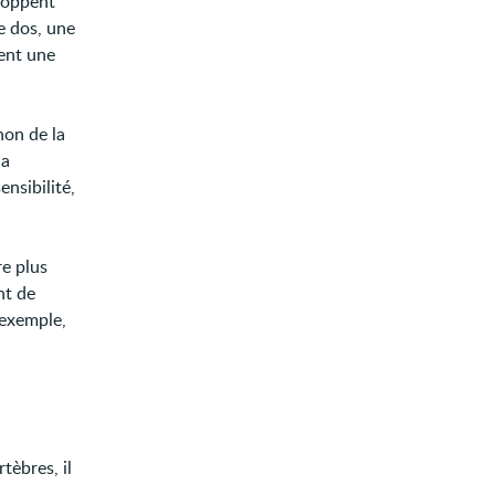
loppent
e dos, une
ment une
non de la
la
ensibilité,
re plus
nt de
 exemple,
tèbres, il