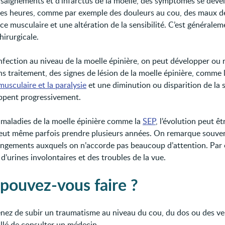
 saignements et d'infarctus de la moelle, des symptômes se déve
es heures, comme par exemple des douleurs au cou, des maux d
ce musculaire et une altération de la sensibilité. C’est générale
hirurgicale.
infection au niveau de la moelle épinière, on peut développer ou 
ns traitement, des signes de lésion de la moelle épinière, comme 
musculaire et la paralysie
et une diminution ou disparition de la s
ppent progressivement.
 maladies de la moelle épinière comme la
SEP
, l’évolution peut êt
peut même parfois prendre plusieurs années. On remarque souve
angements auxquels on n’accorde pas beaucoup d’attention. Par
 d’urines involontaires et des troubles de la vue.
pouvez-vous faire ?
enez de subir un traumatisme au niveau du cou, du dos ou des ver
illé de consulter un médecin.