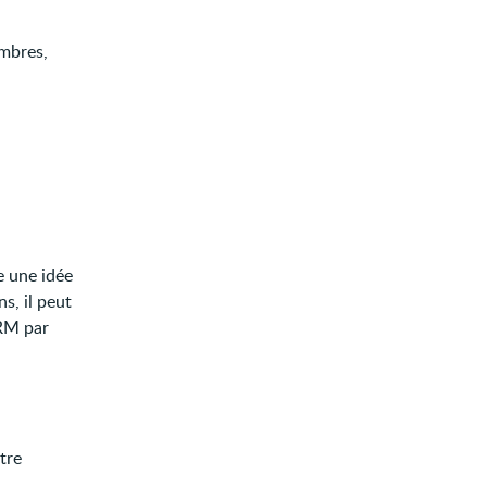
embres,
.
e une idée
s, il peut
RM par
tre