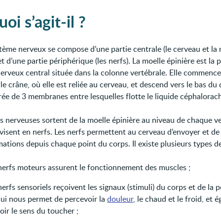
oi s’agit-il ?
tème nerveux se compose d’une partie centrale (le cerveau et la 
et d’une partie périphérique (les nerfs). La moelle épinière est la 
erveux central située dans la colonne vertébrale. Elle commence
le crâne, où elle est reliée au cerveau, et descend vers le bas du 
rée de 3 membranes entre lesquelles flotte le liquide céphalorach
es nerveuses sortent de la moelle épinière au niveau de chaque v
ivisent en nerfs. Les nerfs permettent au cerveau d’envoyer et de
ations depuis chaque point du corps. Il existe plusieurs types de
 nerfs moteurs assurent le fonctionnement des muscles ;
nerfs sensoriels reçoivent les signaux (stimuli) du corps et de la p
qui nous permet de percevoir la
douleur
, le chaud et le froid, et 
oir le sens du toucher ;