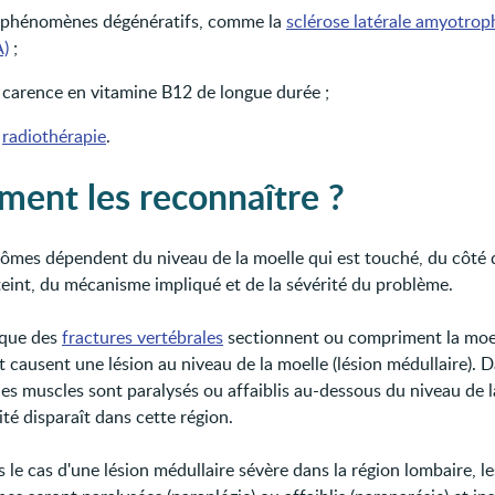
 phénomènes dégénératifs, comme la
sclérose latérale amyotrop
A)
;
 carence en vitamine B12 de longue durée ;
e
radiothérapie
.
ent les reconnaître ?
ômes dépendent du niveau de la moelle qui est touché, du côté 
teint, du mécanisme impliqué et de la sévérité du problème.
t que des
fractures vertébrales
sectionnent ou compriment la moe
t causent une lésion au niveau de la moelle (lésion médullaire). 
les muscles sont paralysés ou affaiblis au-dessous du niveau de l
lité disparaît dans cette région.
 le cas d'une lésion médullaire sévère dans la région lombaire, l