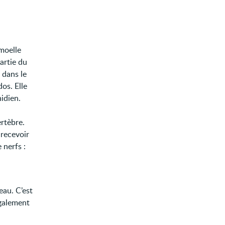
moelle
partie du
 dans le
dos. Elle
idien.
ertèbre.
 recevoir
 nerfs :
eau. C’est
également