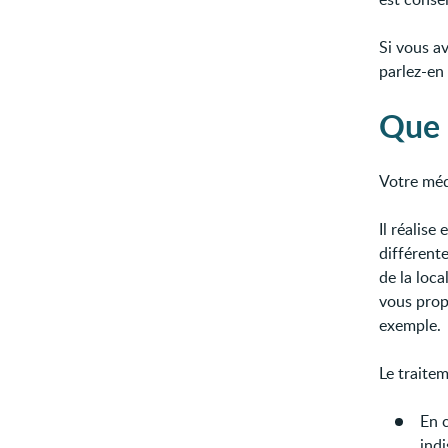
Si vous a
parlez-en
Que 
Votre méd
Il réalise
différent
de la loca
vous prop
exemple.
Le traite
En c
indi