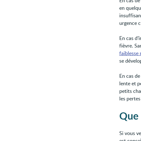
En cas de
en quelqu
insuffisan
urgence c
En cas d’
fièvre. Sa
faiblesse 
se dévelo
En cas de
lente et 
petits ch
les pertes
Que 
Si vous v
est conse