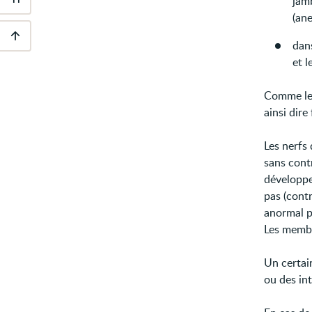
jamb
Outils
d'accessibilité
(ane
dans
Descendre
et l
au
pied
de
Comme les
page
ainsi dire
Les nerfs
sans cont
développe
pas (cont
anormal p
Les membr
Un certai
ou des in