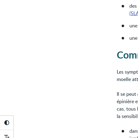
des
(SL
une
un
Comm
Les sympt
moelle at
Il se peu
épinière e
cas, tous 
la sensibi
dans