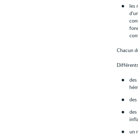
les 
d’u
cons
fonc
cont
Chacun de
Différent
des
hém
des 
des
inf
un m