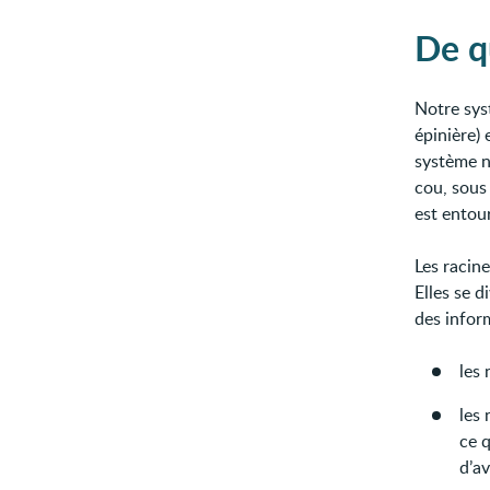
De qu
Notre sys
épinière) 
système n
cou, sous 
est entou
Les racin
Elles se d
des inform
les
les 
ce 
d’av