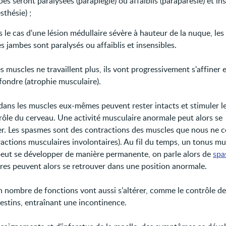
es seront paralysées (paraplégie) ou affaiblis (paraparésie) et in
sthésie) ;
 le cas d'une lésion médullaire sévère à hauteur de la nuque, les
es jambes sont paralysés ou affaiblis et insensibles.
 muscles ne travaillent plus, ils vont progressivement s'affiner 
 fondre (atrophie musculaire).
 dans les muscles eux-mêmes peuvent rester intacts et stimuler l
rôle du cerveau. Une activité musculaire anormale peut alors se
r. Les spasmes sont des contractions des muscles que nous ne 
ractions musculaires involontaires). Au fil du temps, un tonus mu
eut se développer de manière permanente, on parle alors de
spa
es peuvent alors se retrouver dans une position anormale.
n nombre de fonctions vont aussi s’altérer, comme le contrôle de 
testins, entraînant une incontinence.