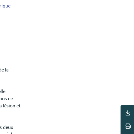
hique
de la
lle
Dans ce
a lésion et
Outils
es deux