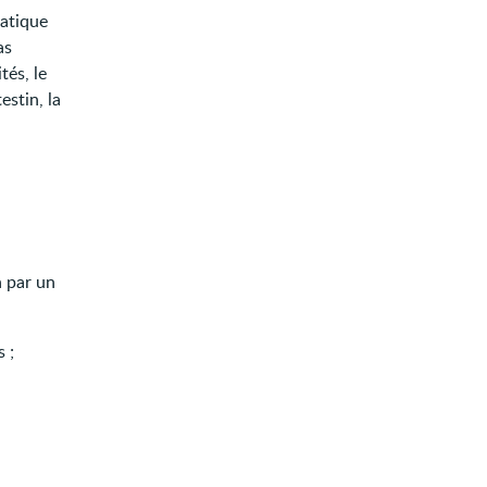
matique
as
tés, le
estin, la
 par un
 ;