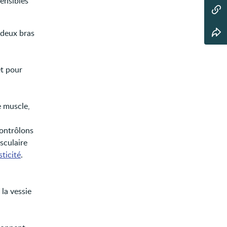
sensibles
 deux bras
et pour
e muscle,
contrôlons
sculaire
sticité
.
la vessie