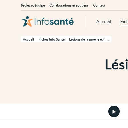
Passer
Navigation
À
Projet et équipe
Collaborations et soutiens
Contact
au
principale
propos
contenu
d'InfoSanté
principal
de
Accueil
Fic
cette
page
Passer
à
Accueil
Fiches Info Santé
Lésions de la moelle épinière
la
navigation
principale
Passer
Lés
aux
outils
d'accessibilité
Démarr
la
version
audio