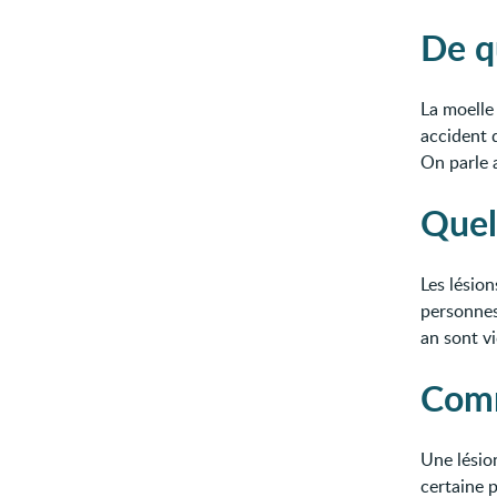
De qu
La moelle
accident 
On parle a
Quel
Les lésion
personnes
an sont vi
Comm
Une lésio
certaine 