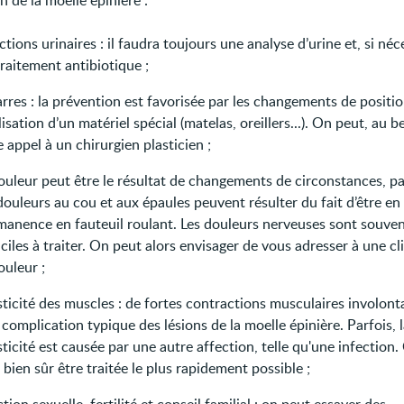
on de la moelle épinière :
ctions urinaires : il faudra toujours une analyse d’urine et, si néc
raitement antibiotique ;
rres : la prévention est favorisée par les changements de positio
ilisation d’un matériel spécial (matelas, oreillers...). On peut, au b
e appel à un chirurgien plasticien ;
douleur peut être le résultat de changements de circonstances, p
douleurs au cou et aux épaules peuvent résulter du fait d’être en
manence en fauteuil roulant. Les douleurs nerveuses sont souve
iciles à traiter. On peut alors envisager de vous adresser à une cl
ouleur ;
ticité des muscles : de fortes contractions musculaires involont
complication typique des lésions de la moelle épinière. Parfois, 
ticité est causée par une autre affection, telle qu'une infection. 
 bien sûr être traitée le plus rapidement possible ;