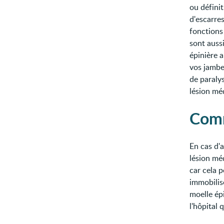
ou définit
d'escarres
fonctions 
sont auss
épinière 
vos jambes
de paralys
lésion méd
Comm
En cas d'
lésion méd
car cela p
immobilise
moelle ép
l'hôpital 