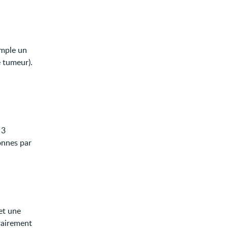
emple un
e tumeur).
 3
onnes par
et une
rairement