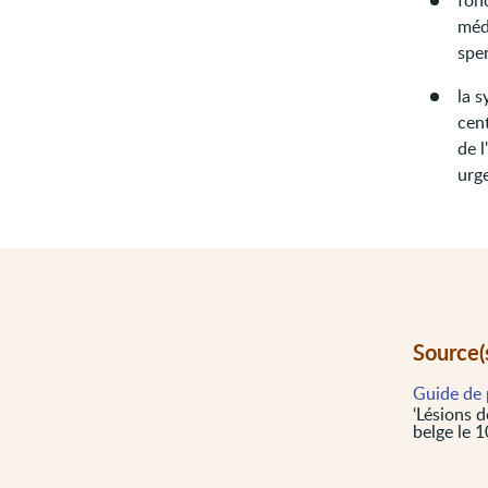
fonc
méd
spe
la s
cent
de l
urge
Source(
Guide de 
‘Lésions d
belge le 