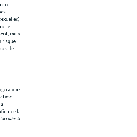
accru
nes
sexuelles)
oelle
ment, mais
n risque
imes de
sagera une
ictime,
 à
afin que la
'arrivée à