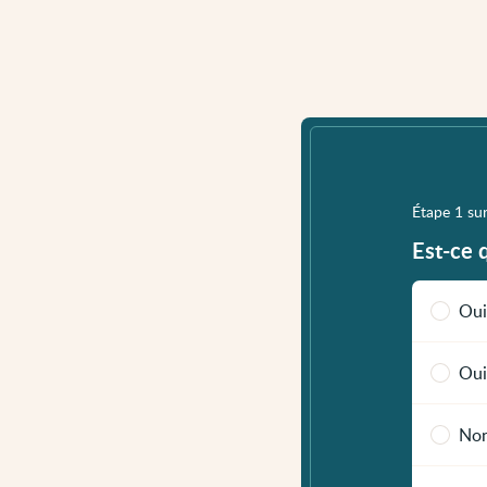
Étape 1 su
Est-ce 
Oui
Oui
Non