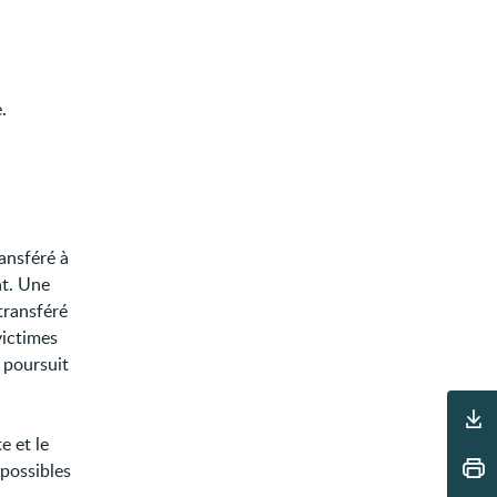
.
ransféré à
nt. Une
transféré
victimes
e poursuit
Outils
e et le
 possibles