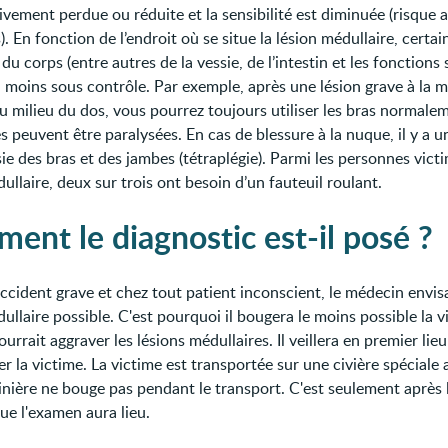
ivement perdue ou réduite et la sensibilité est diminuée (risque 
). En fonction de l’endroit où se situe la lésion médullaire, certai
du corps (entre autres de la vessie, de l’intestin et les fonctions 
i moins sous contrôle. Par exemple, après une lésion grave à la m
au milieu du dos, vous pourrez toujours utiliser les bras normale
 peuvent être paralysées. En cas de blessure à la nuque, il y a u
ie des bras et des jambes (tétraplégie). Parmi les personnes vict
ullaire, deux sur trois ont besoin d’un fauteuil roulant.
ent le diagnostic est-il posé ?
accident grave et chez tout patient inconscient, le médecin envi
ullaire possible. C'est pourquoi il bougera le moins possible la v
ourrait aggraver les lésions médullaires. Il veillera en premier lieu
r la victime. La victime est transportée sur une civière spéciale 
inière ne bouge pas pendant le transport. C'est seulement après l
que l'examen aura lieu.