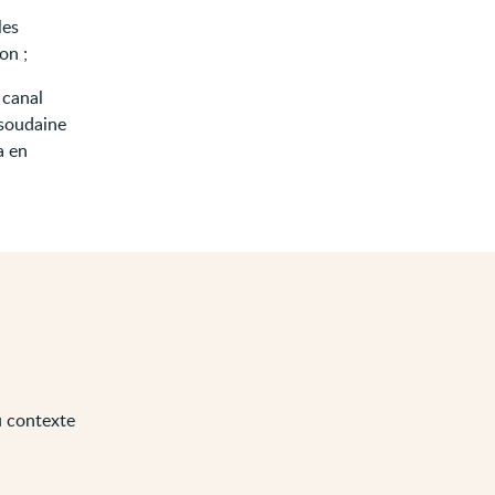
les
on ;
 canal
 soudaine
a en
u contexte