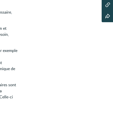
essaire,
n et
esoin,
ar exemple
nt
inique de
aires sont
la
Celle-ci