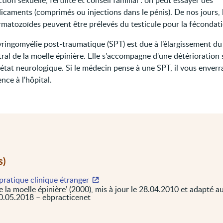
tion sexuelle, fertilité et conseil familial : on peut essayer des
icaments (comprimés ou injections dans le pénis). De nos jours, 
rmatozoïdes peuvent être prélevés du testicule pour la fécondati
yringomyélie post-traumatique (SPT) est due à l’élargissement du
ral de la moelle épinière. Elle s'accompagne d'une détérioration
'état neurologique. Si le médecin pense à une SPT, il vous enverr
nce à l'hôpital.
s)
pratique clinique étranger
e la moelle épinière’ (2000), mis à jour le 28.04.2010 et adapté a
10.05.2018 – ebpracticenet