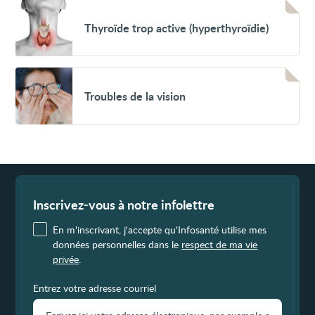
l'œil
Voir
Thyroïde
Thyroïde trop active (hyperthyroïdie)
trop
active
(hyperthyroïdie)
Voir
Troubles
Troubles de la vision
de
la
vision
Fin
de
page
Inscrivez-vous à notre infolettre
En m'inscrivant, j'accepte qu'Infosanté utilise mes
données personnelles dans le
respect de ma vie
privée
.
Entrez votre adresse courriel