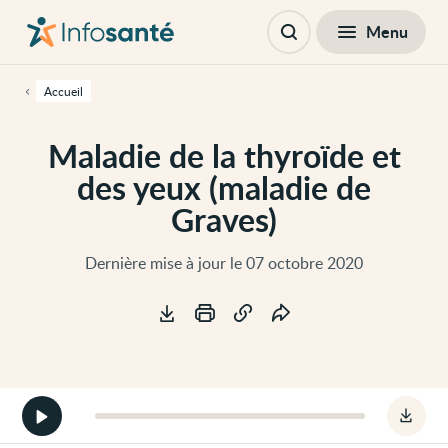
Passer
Navigation
au
principale
Fermer
Menu
Table des matières
contenu
Ouvrir
principal
la
de
recherche
cette
Accueil
page
Passer
à
Maladie de la thyroïde et
la
navigation
des yeux (maladie de
principale
Passer
Graves)
aux
outils
d'accessibilité
Dernière mise à jour le 07 octobre 2020
Outils
Démarrer
Téléc
la
le
version