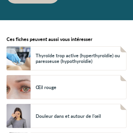
Ces fiches peuvent aussi vous intéresser
Voir
Thyroïde
Thyroïde trop active (hyperthyroïdie) ou
trop
paresseuse (hypothyroïdie)
active
(hyperthyroïdie)
ou
paresseuse
Voir
(hypothyroïdie)
Œil
Œil rouge
rouge
Voir
Douleur
Douleur dans et autour de l'œil
dans
et
autour
de