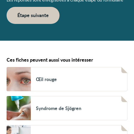
Étape suivante
Ces fiches peuvent aussi vous intéresser
Voir
Œil
Œil rouge
rouge
Voir
Syndrome
Syndrome de Sjögren
de
Sjögren
Voir
Travailler