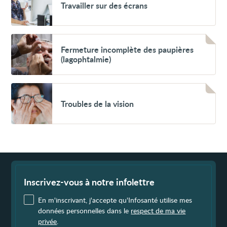
Travailler sur des écrans
sur
des
écrans
Voir
Fermeture
Fermeture incomplète des paupières
incomplète
(lagophtalmie)
des
paupières
(lagophtalmie)
Voir
Troubles
Troubles de la vision
de
la
vision
Fin
de
page
Inscrivez-vous à notre infolettre
En m'inscrivant, j'accepte qu'Infosanté utilise mes
données personnelles dans le
respect de ma vie
privée
.