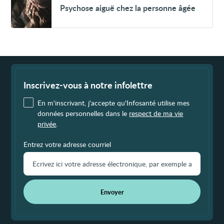
Psychose aiguë chez la personne âgée
aiguë
chez
la
personne
âgée
Fin
de
page
Inscrivez-vous à notre infolettre
En m'inscrivant, j'accepte qu'Infosanté utilise mes
données personnelles dans le
respect de ma vie
privée
.
Entrez votre adresse courriel
Envoyer