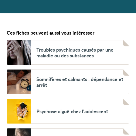
Ces fiches peuvent aussi vous intéresser
Voir
Troubles
Troubles psychiques causés par une
psychiques
maladie ou des substances
causés
par
une
maladie
Voir
ou
Somnifères
Somnifères et calmants : dépendance et
des
et
arrêt
substances
calmants :
dépendance
et
arrêt
Voir
Psychose
Psychose aiguë chez l’adolescent
aiguë
chez
l’adolescent
Voir
Psychose