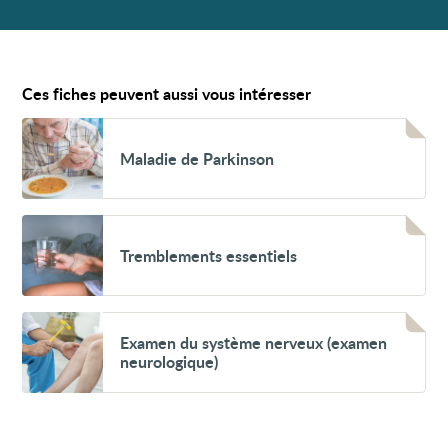
Ces fiches peuvent aussi vous intéresser
Voir
Maladie
Maladie de Parkinson
de
Parkinson
Voir
Tremblements
Tremblements essentiels
essentiels
Voir
Examen
Examen du système nerveux (examen
du
neurologique)
système
nerveux
(examen
neurologique)