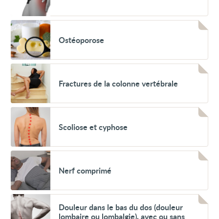
la
fesse
et
Voir
la
Ostéoporose
hanche
Ostéoporose
Voir
Fractures
Fractures de la colonne vertébrale
de
la
colonne
vertébrale
Voir
Scoliose
Scoliose et cyphose
et
cyphose
Voir
Nerf
Nerf comprimé
comprimé
Voir
Douleur
Douleur dans le bas du dos (douleur
dans
lombaire ou lombalgie), avec ou sans