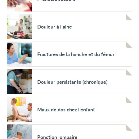
Voir
Douleur
Douleur à l’aine
à
l’aine
Voir
Fractures
Fractures de la hanche et du fémur
de
la
hanche
et
Voir
du
Douleur
fémur
Douleur persistante (chronique)
persistante
(chronique)
Voir
Maux
Maux de dos chez l’enfant
de
dos
chez
l’enfant
Voir
Ponction
Ponction lombaire
lombaire