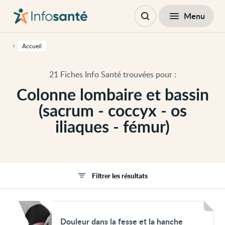
Passer
Navigation
au
principale
Fermer
Menu
Filtres
contenu
Ouvrir
principal
la
de
recherche
cette
Accueil
page
Passer
à
21 Fiches Info Santé trouvées pour :
la
navigation
Colonne lombaire et bassin
principale
Passer
(sacrum - coccyx - os
aux
outils
iliaques - fémur)
d'accessibilité
Filtrer les résultats
Voir
Douleur
Douleur dans la fesse et la hanche
dans