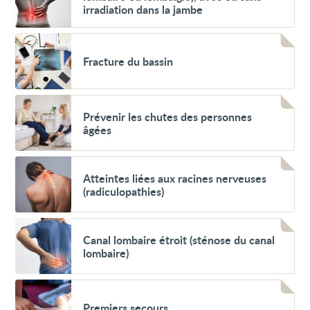
le
irradiation dans la jambe
bas
du
dos
Voir
(douleur
Fracture
lombaire
Fracture du bassin
du
ou
bassin
lombalgie),
avec
Voir
ou
Prévenir
sans
Prévenir les chutes des personnes
les
irradiation
âgées
chutes
dans
des
la
personnes
jambe
Voir
âgées
Atteintes
Atteintes liées aux racines nerveuses
liées
(radiculopathies)
aux
racines
nerveuses
Voir
(radiculopathies)
Canal
Canal lombaire étroit (sténose du canal
lombaire
lombaire)
étroit
(sténose
du
Voir
canal
Premiers
lombaire)
Premiers secours
secours