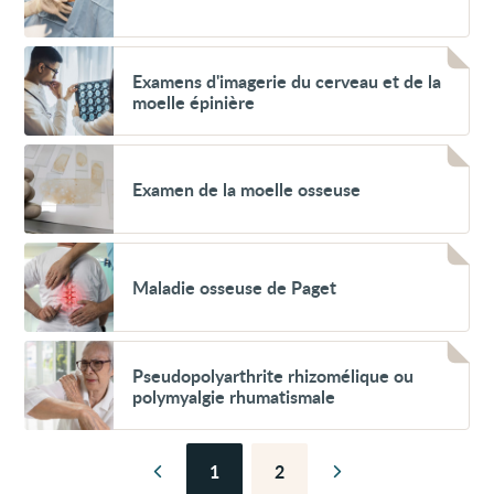
Voir
Examens
Examens d'imagerie du cerveau et de la
d'imagerie
moelle épinière
du
cerveau
et
Voir
de
Examen
la
Examen de la moelle osseuse
de
moelle
la
épinière
moelle
osseuse
Voir
Maladie
Maladie osseuse de Paget
osseuse
de
Paget
Voir
Pseudopolyarthrite
Pseudopolyarthrite rhizomélique ou
rhizomélique
polymyalgie rhumatismale
ou
polymyalgie
rhumatismale
1
2
Page
Page
Page
Page