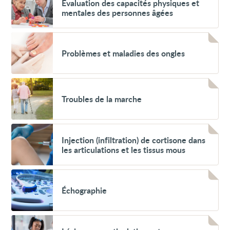
Évaluation des capacités physiques et
des
mentales des personnes âgées
capacités
physiques
et
Voir
mentales
Problèmes
des
Problèmes et maladies des ongles
et
personnes
maladies
âgées
des
ongles
Voir
Troubles
Troubles de la marche
de
la
marche
Voir
Injection
Injection (infiltration) de cortisone dans
(infiltration)
les articulations et les tissus mous
de
cortisone
dans
Voir
les
Échographie
articulations
Échographie
et
les
tissus
mous
Voir
Lésions