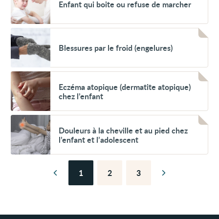
Enfant qui boite ou refuse de marcher
qui
boite
ou
refuse
Voir
de
Blessures
marcher
Blessures par le froid (engelures)
par
le
froid
(engelures)
Voir
Eczéma
Eczéma atopique (dermatite atopique)
atopique
chez l’enfant
(dermatite
atopique)
chez
Voir
l’enfant
Douleurs
Douleurs à la cheville et au pied chez
à
l’enfant et l’adolescent
la
cheville
et
au
1
2
3
pied
Page
Page
Page
Page
Page
chez
précédente
suivante
l’enfant
et
l’adolescent