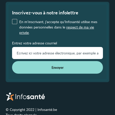
Fin
de
page
Inscrivez-vous à notre infolettre
En m'inscrivant, j'accepte qu'Infosanté utilise mes
données personnelles dans le
respect de ma vie
privée
.
Entrez votre adresse courriel
Envoyer
© Copyright 2022 | Infosanté.be
Tous droits réservés