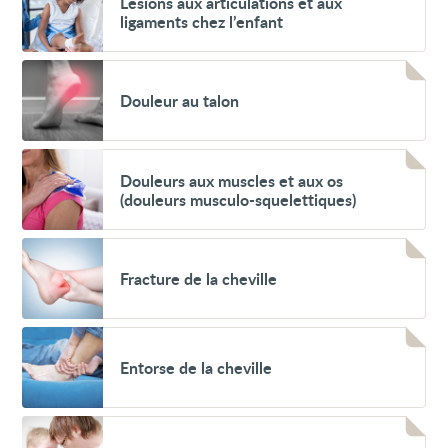
Lésions aux articulations et aux
aux
ligaments chez l’enfant
articulations
et
aux
Voir
ligaments
Douleur
chez
Douleur au talon
au
l’enfant
talon
Voir
Douleurs
Douleurs aux muscles et aux os
aux
(douleurs musculo-squelettiques)
muscles
et
aux
Voir
os
Fracture
(douleurs
Fracture de la cheville
de
musculo-
la
squelettiques)
cheville
Voir
Entorse
Entorse de la cheville
de
la
cheville
Voir
Enfant