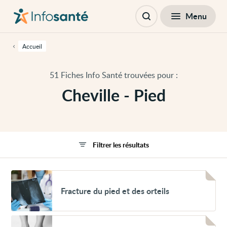
Passer
Navigation
au
principale
Fermer
Menu
Filtres
contenu
Ouvrir
principal
la
de
recherche
cette
Accueil
page
Passer
à
51 Fiches Info Santé trouvées pour :
la
navigation
Cheville - Pied
principale
Passer
aux
outils
d'accessibilité
Filtrer les résultats
Voir
Fracture
Fracture du pied et des orteils
du
pied
et
des
Voir
orteils