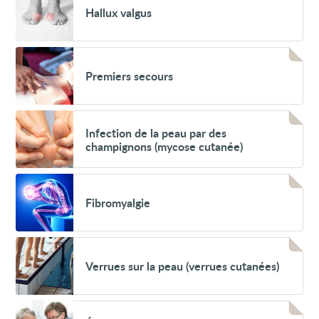
Hallux
Hallux valgus
valgus
Voir
Premiers
Premiers secours
secours
Voir
Infection
Infection de la peau par des
de
champignons (mycose cutanée)
la
peau
par
Voir
des
Fibromyalgie
champignons
Fibromyalgie
(mycose
cutanée)
Voir
Verrues
Verrues sur la peau (verrues cutanées)
sur
la
peau
(verrues
Voir
cutanées)
Évaluation