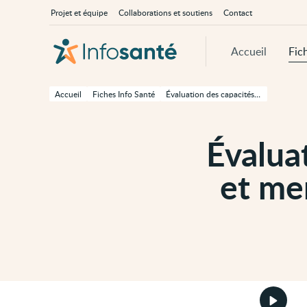
Passer
Navigation
À
Projet et équipe
Collaborations et soutiens
Contact
au
principale
propos
contenu
d'InfoSanté
principal
de
Accueil
Fic
cette
page
Passer
à
Accueil
Fiches Info Santé
Évaluation des capacités physiques et mentales des personnes âgées
la
navigation
principale
Passer
Évalua
aux
outils
d'accessibilité
et me
Démarr