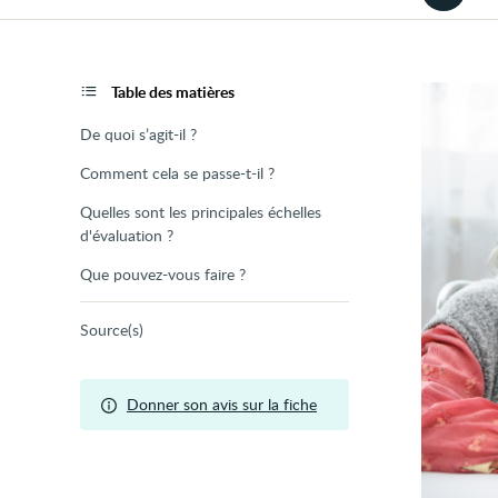
la
version
audio
de
la
page
Table des matières
De quoi s’agit-il ?
Comment cela se passe-t-il ?
Quelles sont les principales échelles
d'évaluation ?
Que pouvez-vous faire ?
Source(s)
Donner son avis sur la fiche