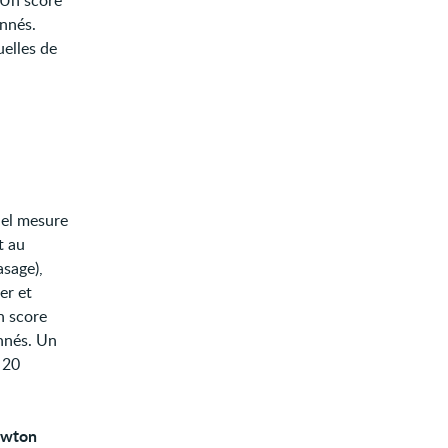
. Un score
onnés.
uelles de
hel mesure
t au
asage),
er et
Un score
onnés. Un
 20
Lawton