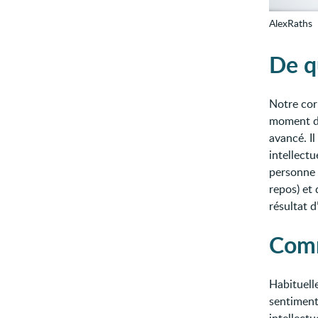
AlexRaths
De qu
Notre cor
moment do
avancé. Il
intellectu
personne 
repos) et
résultat d
Comm
Habituelle
sentiment