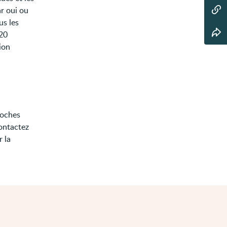
r oui ou
us les
 20
ion
roches
contactez
r la