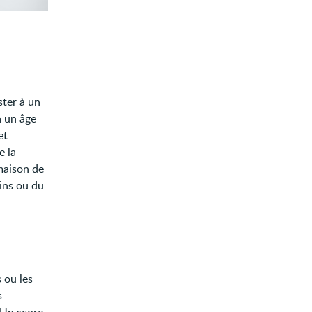
ster à un
à un âge
et
e la
maison de
oins ou du
 ou les
s