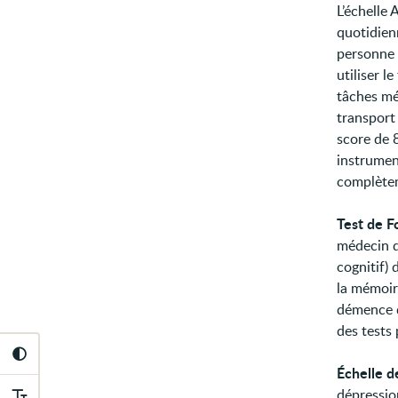
L’échelle
quotidien
personne â
utiliser l
tâches mén
transport
score de 
instrumen
complète
Test de F
médecin d
cognitif) 
la mémoir
démence d
des tests
Échelle d
dépression