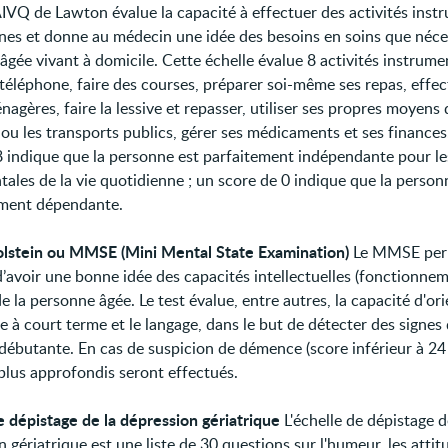
 AIVQ de Lawton évalue la capacité à effectuer des activités inst
nes et donne au médecin une idée des besoins en soins que néce
gée vivant à domicile. Cette échelle évalue 8 activités instrumen
e téléphone, faire des courses, préparer soi-même ses repas, effe
agères, faire la lessive et repasser, utiliser ses propres moyens 
 ou les transports publics, gérer ses médicaments et ses finance
8 indique que la personne est parfaitement indépendante pour les
tales de la vie quotidienne ; un score de 0 indique que la person
ment dépendante.
olstein ou MMSE (Mini Mental State Examination)
Le MMSE per
’avoir une bonne idée des capacités intellectuelles (fonctionne
de la personne âgée. Le test évalue, entre autres, la capacité d'or
e à court terme et le langage, dans le but de détecter des signes
ébutante. En cas de suspicion de démence (score inférieur à 24 
 plus approfondis seront effectués.
e dépistage de la dépression gériatrique
L'échelle de dépistage d
 gériatrique est une liste de 30 questions sur l'humeur, les attitu