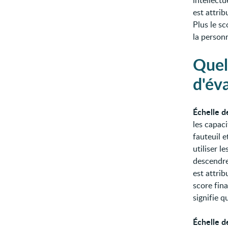
intellectu
est attrib
Plus le sc
la person
Quell
d'év
Échelle d
les capaci
fauteuil e
utiliser l
descendre 
est attrib
score fin
signifie 
Échelle d