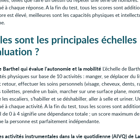
elles, telles que faire un dessin ou répéter une série de nombres
ué à chaque réponse. A la fin du test, tous les scores sont additi
ore est élevé, meilleures sont les capacités physiques et intellect
ne.
es sont les principales échelles
aluation ?
e Barthel qui évalue l’autonomie et la mobilité
L’échelle de Bart
tés physiques sur base de 10 activités : manger, se déplacer du li
t retour, effectuer les soins personnels (visage, cheveux, dents, r
es toilettes, prendre un bain, marcher sur une surface plane, mont
les escaliers, s’habiller et se déshabiller, aller à selle et uriner. 
ué à chaque activité. A la fin du test, tous les scores sont additi
al de 0 à 4 signifie une dépendance totale ; un score maximum de
que la personne est parfaitement indépendante.
es activités instrumentales dans la vie quotidienne (AIVQ) de 