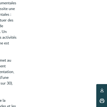
rumentales
ssite une
tales :
ctuer des
de
s. Un
 activités
ne est
met au
ment
ientation,
 d’une
sur 30),
Outils
e la
des et les