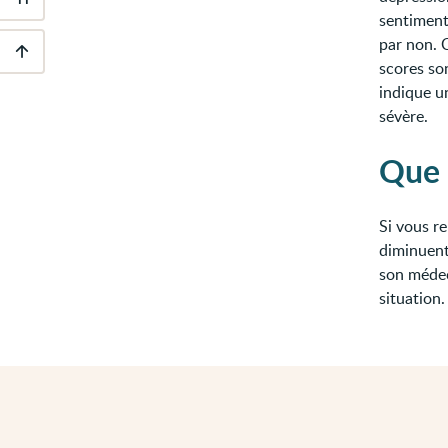
Outils
sentiment
d'accessibilité
par non. C
scores so
Descendre
indique u
au
pied
sévère.
de
page
Que 
Si vous r
diminuent
son médeci
situation.