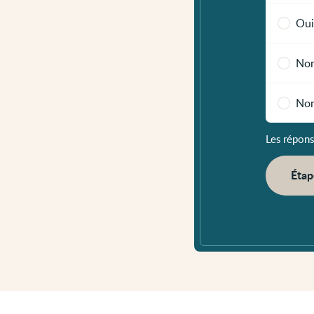
Oui
Non
Non
Les répons
Étap