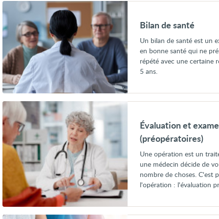
Voir
Bilan
de
Bilan de santé
santé
Un bilan de santé est un
en bonne santé qui ne pré
répété avec une certaine r
5 ans.
Voir
Évaluation
et
Évaluation et exame
examens
avant
(préopératoires)
une
opération
Une opération est un trai
(préopératoires)
une médecin décide de vo
nombre de choses. C'est po
l'opération : l'évaluation p
Voir