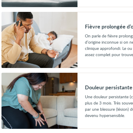
Voir
Fièvre
prolongée
Fièvre prolongée d’o
d’origine
inconnue
On parle de fièvre prolongé
chez
d’origine inconnue si on 
l’enfant
clinique approfondi. Le o
assez complet pour trouve
Voir
Douleur
persistante
Douleur persistante
(chronique)
Une douleur persistante (
plus de 3 mois. Très souve
par une blessure (lésion) 
devenu hypersensible.