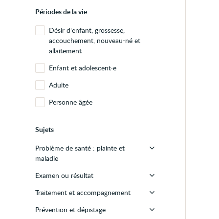
Périodes de la vie
Désir d'enfant, grossesse,
accouchement, nouveau-né et
allaitement
Enfant et adolescent∙e
Adulte
Personne âgée
Sujets
Problème de santé : plainte et
maladie
Examen ou résultat
Douleur
Traitement et accompagnement
Inflammation ou infection
Examen
Prévention et dépistage
Saignement
Résultat d'examen
Premiers secours