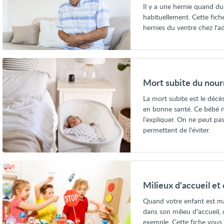
chez
Il y a une hernie quand du 
l'adulte
habituellement. Cette fich
hernies du ventre chez l'ad
Voir
Mort
subite
Mort subite du nour
du
nourrisson
La mort subite est le dé
en bonne santé. Ce bébé 
l’expliquer. On ne peut pa
permettent de l'éviter.
Voir
Milieux
d'accueil
Milieux d'accueil et
et
enfant
Quand votre enfant est ma
malade
dans son milieu d'accueil, 
exemple. Cette fiche vous 