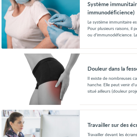
immunitaire
Système immunitaire
affaibli
(immunodépression
immunodéficience)
ou
immunodéficience)
Le système immunitaire es
Pour plusieurs raisons, il
ou d'immunodéficience. Le 
Voir
Douleur
dans
Douleur dans la fess
la
fesse
Il existe de nombreuses ca
et
hanche. Elle peut venir d
la
hanche
situé ailleurs (douleur pro
Voir
Travailler
sur
Travailler sur des éc
des
écrans
Travailler devant les écran