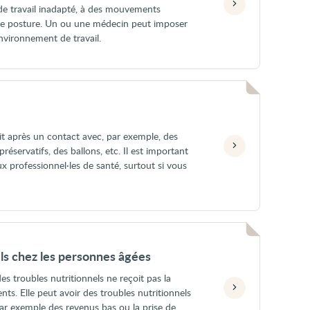
de travail inadapté, à des mouvements
ise posture. Un ou une médecin peut imposer
nvironnement de travail.
uit après un contact avec, par exemple, des
éservatifs, des ballons, etc. Il est important
aux professionnel·les de santé, surtout si vous
els chez les personnes âgées
s troubles nutritionnels ne reçoit pas la
ts. Elle peut avoir des troubles nutritionnels
Par exemple des revenus bas ou la prise de