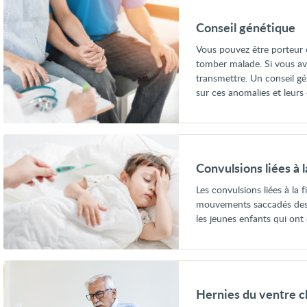
Conseil
génétique
Conseil génétique
Vous pouvez être porteur 
tomber malade. Si vous ave
transmettre. Un conseil g
sur ces anomalies et leurs
Voir
Convulsions
liées
Convulsions liées à l
à
la
Les convulsions liées à la 
fièvre
mouvements saccadés des b
(convulsions
fébriles)
les jeunes enfants qui ont 
Voir
Hernies
du
Hernies du ventre ch
ventre