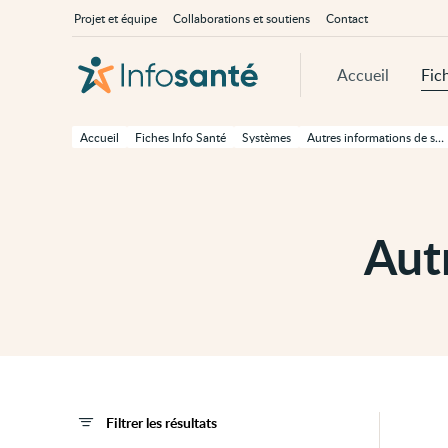
Passer
Navigation
À
Projet et équipe
Collaborations et soutiens
Contact
au
principale
propos
contenu
d'InfoSanté
principal
de
Accueil
Fic
cette
page
Passer
à
Accueil
Fiches Info Santé
Systèmes
Autres informations de santé
la
navigation
principale
Passer
aux
outils
Aut
d'accessibilité
Filtrer les résultats