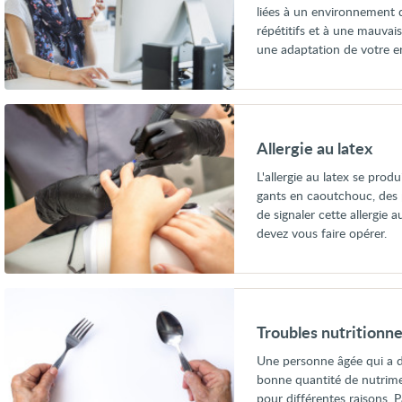
liées à un environnement 
répétitifs et à une mauva
une adaptation de votre e
Voir
Allergie
au
Allergie au latex
latex
L'allergie au latex se prod
gants en caoutchouc, des pr
de signaler cette allergie 
devez vous faire opérer.
Voir
Troubles
nutritionnels
Troubles nutritionn
chez
les
Une personne âgée qui a de
personnes
bonne quantité de nutrimen
âgées
pour différentes raisons. 