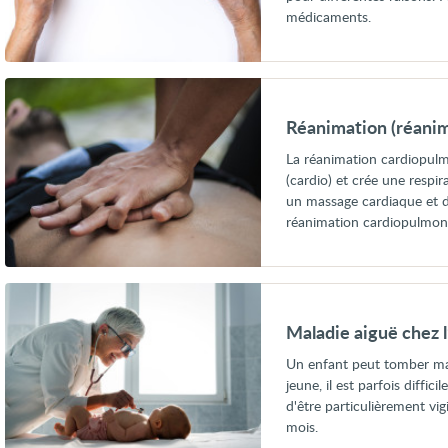
médicaments.
Voir
Réanimation
(réanimation
Réanimation (réani
cardiopulmonaire
ou
La réanimation cardiopulmo
RCP)
(cardio) et crée une respir
un massage cardiaque et d
réanimation cardiopulmona
Voir
Maladie
aiguë
Maladie aiguë chez l
chez
l’enfant
Un enfant peut tomber mal
en
jeune, il est parfois diffic
bas
âge
d'être particulièrement vig
mois.