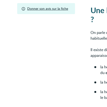
Une 
Donner son avis sur la fiche
?
On parle 
habituelle
Il existe 
apparaiss
la h
du
la 
la h
le b