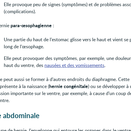
Elle provoque peu de signes (symptômes) et de problèmes asso
(complications).
para-œsophagienne
hernie
:
Une partie du haut de l'estomac glisse vers le haut et vient se 
long de l'œsophage.
Elle peut provoquer des symptômes, par exemple, une douleur
haut du ventre, des
nausées et des vomissements
.
e peut aussi se former à d'autres endroits du diaphragme. Cette
hernie congénitale
présente à la naissance (
) ou se développer à
ssion importante sur le ventre, par exemple, à cause d'un coup d
ntre.
e abdominale
pe de hernie, l'enveloppe qui entoure les organes dans le ventre 