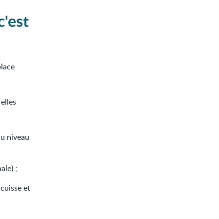
c'est
place
elles
au niveau
le) ;
 cuisse et