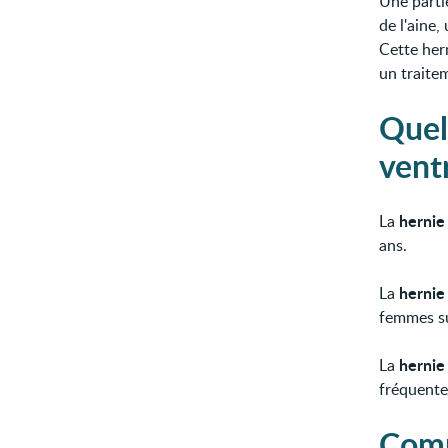
Une parti
de l'aine
Cette her
un traite
Quel
vent
hernie
La
ans.
hernie
La
femmes su
hernie
La
fréquente
Comm