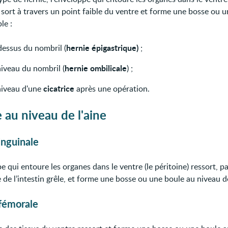
 sort à travers un point faible du ventre et forme une bosse ou u
le :
hernie épigastrique)
dessus du nombril (
;
hernie ombilicale
niveau du nombril (
) ;
cicatrice
niveau d'une
après une opération.
 au niveau de l'aine
inguinale
e qui entoure les organes dans le ventre (le péritoine) ressort, p
e de l’intestin grêle, et forme une bosse ou une boule au niveau 
fémorale