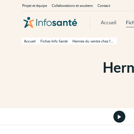
Passer
Navigation
À
Projet et équipe
Collaborations et soutiens
Contact
au
principale
propos
contenu
d'InfoSanté
principal
de
Accueil
Fic
cette
page
Passer
à
Accueil
Fiches Info Santé
Hernies du ventre chez l'adulte
la
navigation
principale
Passer
Hern
aux
outils
d'accessibilité
Démarr
la
version
audio