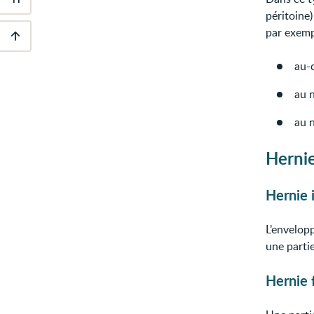
Outils
péritoine)
d'accessibilité
par exemp
Descendre
au-
au
pied
de
au 
page
au 
Hernie
Hernie 
L’envelopp
une parti
Hernie 