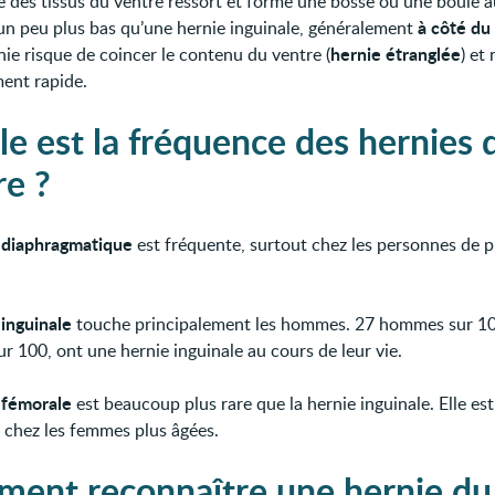
e des tissus du ventre ressort et forme une bosse ou une boule 
à côté du
, un peu plus bas qu’une hernie inguinale, généralement
hernie étranglée
nie risque de coincer le contenu du ventre (
) et
ment rapide.
le est la fréquence des hernies 
re ?
 diaphragmatique
est fréquente, surtout chez les personnes de p
 inguinale
touche principalement les hommes. 27 hommes sur 10
r 100, ont une hernie inguinale au cours de leur vie.
 fémorale
est beaucoup plus rare que la hernie inguinale. Elle est
 chez les femmes plus âgées.
ent reconnaître une hernie du