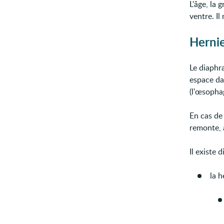
L'âge, la
ventre. Il
Hernie
Le diaphr
espace da
(l'œsopha
En cas de
remonte, 
Il existe 
la 