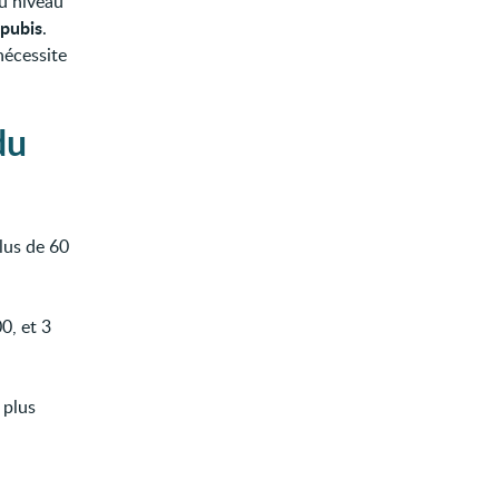
au niveau
 pubis
.
 nécessite
du
lus de 60
0, et 3
 plus