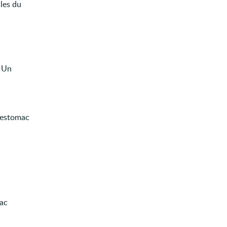
cles du
. Un
l'estomac
mac