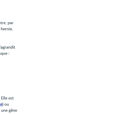
tre, par
 hernie.
’agrandit
sque :
Elle est
ie
) ou
, une gêne