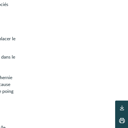
ciés
placer le
 dans le
 hernie
 cause
e poing
Outils
(le