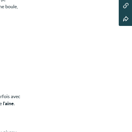
ne boule,
arfois avec
l'aine
de
.