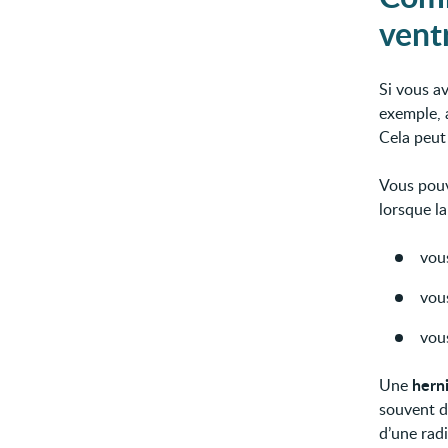
vent
Si vous a
exemple, 
Cela peut
Vous pouv
lorsque la
vous
vou
vous
hern
Une
souvent d
d’une rad