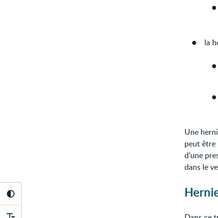
la 
Une herni
peut être 
d’une pre
dans le ve
Herni
Dans ce ty