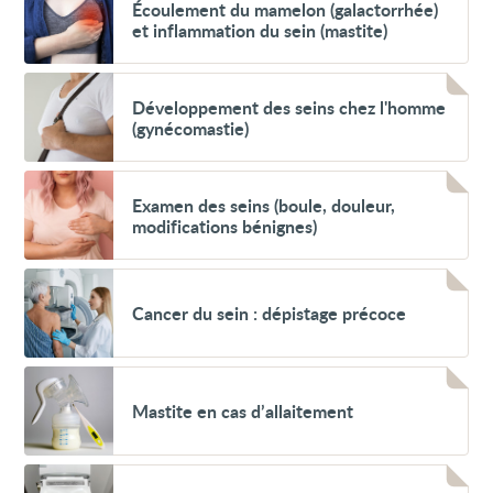
Écoulement
Écoulement du mamelon (galactorrhée)
du
et inflammation du sein (mastite)
mamelon
(galactorrhée)
et
Voir
inflammation
Développement
Développement des seins chez l'homme
du
des
sein
(gynécomastie)
seins
(mastite)
chez
l'homme
Voir
(gynécomastie)
Examen
Examen des seins (boule, douleur,
des
modifications bénignes)
seins
(boule,
douleur,
Voir
modifications
Cancer
bénignes)
Cancer du sein : dépistage précoce
du
sein
:
dépistage
Voir
précoce
Mastite
Mastite en cas d’allaitement
en
cas
d’allaitement
Voir
Cancer