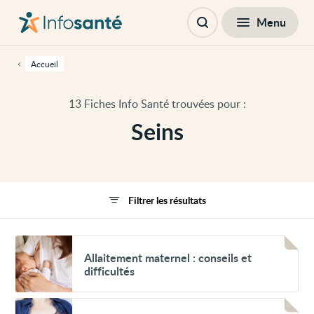
Passer
Navigation
au
principale
Fermer
Menu
Filtres
contenu
Ouvrir
principal
la
de
recherche
cette
Accueil
page
Passer
à
13 Fiches Info Santé trouvées pour :
la
navigation
Seins
principale
Passer
aux
outils
d'accessibilité
Filtrer les résultats
Voir
Allaitement
Allaitement maternel : conseils et
maternel :
difficultés
conseils
et
difficultés
Voir