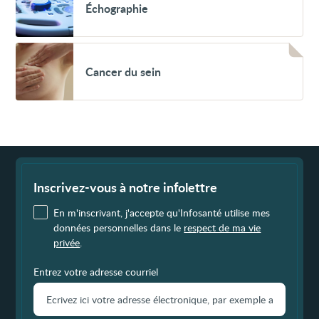
Échographie
Voir
Cancer
Cancer du sein
du
sein
Fin
de
page
Inscrivez-vous à notre infolettre
En m'inscrivant, j'accepte qu'Infosanté utilise mes
données personnelles dans le
respect de ma vie
privée
.
Entrez votre adresse courriel