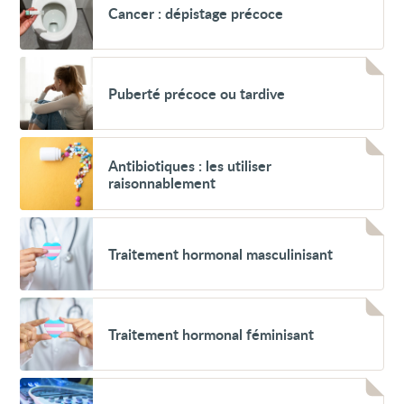
Cancer : dépistage précoce
:
dépistage
précoce
Voir
Puberté
Puberté précoce ou tardive
précoce
ou
tardive
Voir
Antibiotiques :
Antibiotiques : les utiliser
les
raisonnablement
utiliser
raisonnablement
Voir
Traitement
Traitement hormonal masculinisant
hormonal
masculinisant
Voir
Traitement
Traitement hormonal féminisant
hormonal
féminisant
Voir
Échographie